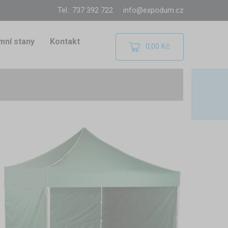
Tel.: 737 392 722
info@expodum.cz
mní stany
Kontakt
0,00 Kč