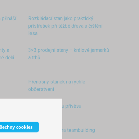
 přináší
Rozkládací stan jako praktický
přístřešek při těžbě dřeva a čištění
lesa
nty a
3×3 prodejní stany – králové jarmarků
eré dělá
a trhů
Přenosný stánek na rychlé
občerstvení
Stan k obytnému přívěsu
všechny cookies
skem
Skládací stany na teambuilding