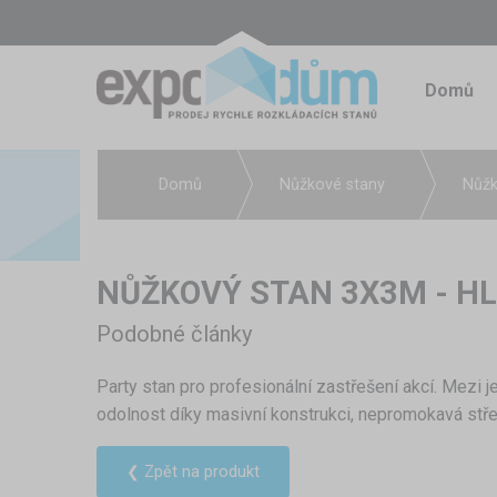
Domů
Domů
Nůžkové stany
Nůžk
NŮŽKOVÝ STAN 3X3M - H
Podobné články
Party stan pro profesionální zastřešení akcí. Mezi 
odolnost díky masivní konstrukci, nepromokavá střeš
❮ Zpět na produkt