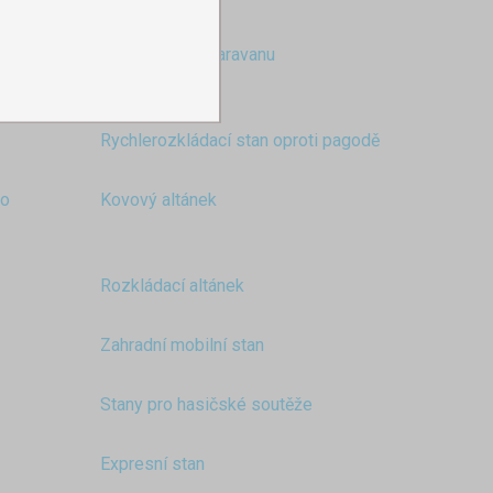
a výstavy
Přístřešek ke karavanu
Rychlerozkládací stan oproti pagodě
to
Kovový altánek
Rozkládací altánek
Zahradní mobilní stan
Stany pro hasičské soutěže
Expresní stan