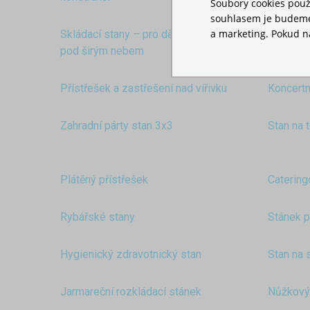
Soubory cookies použ
souhlasem je budeme 
a marketing. Pokud ná
Skládací stany – pro dětské oslavy
Stan na 
pod širým nebem
Přístřešek a zastřešení nad vířivku
Koncertn
Zahradní párty stan 3x3
Stan na 
Plátěný přístřešek
Catering
Rybářské stany
Stánek p
Hygienický zdravotnický stan
Stan na 
Jarmareční rozkládací stánek
Nůžkový