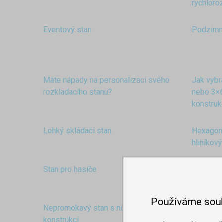
rychloro
Eventový stan
Podzimní
Máte nápady na personalizaci svého
Jak vybr
rozkladacího stanu?
nebo 3×6
konstru
Lehký skládací stan
Hexagoná
hliníkový
Stan pro hasiče
Výhody h
stanů
Používáme sou
Nepromokavý stan s nůžkovou
Pop-up 
konstrukcí