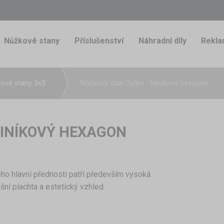
Nůžkové stany
Příslušenství
Náhradní díly
Rekla
ové stany 3x3
Nůžkový stan 3x3m - hliníkový hexagon
LINÍKOVÝ HEXAGON
jeho hlavní přednosti patří především vysoká
ní plachta a estetický vzhled.