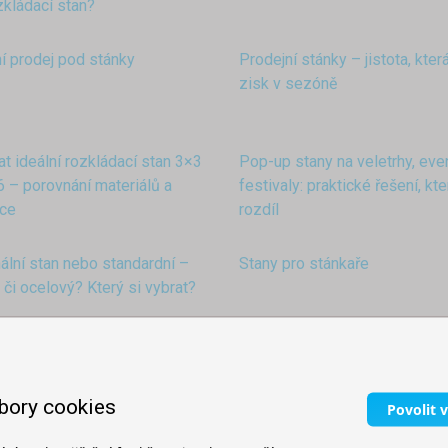
zkládací stan?
 prodej pod stánky
Prodejní stánky – jistota, která
zisk v sezóně
at ideální rozkládací stan 3×3
Pop-up stany na veletrhy, eve
 – porovnání materiálů a
festivaly: praktické řešení, kt
kce
rozdíl
lní stan nebo standardní –
Stany pro stánkaře
 či ocelový? Který si vybrat?
liníkových hexagonálních
Stany na tematické události
bory cookies
Povolit 
bary pod stanem
Reklamní stan s vlastní poti