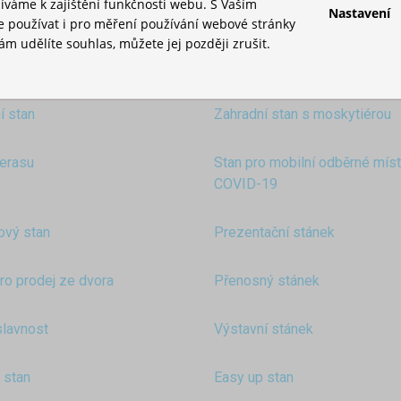
íváme k zajištění funkčnosti webu. S Vaším
Nastavení
používat i pro měření používání webové stránky
m udělíte souhlas, můžete jej později zrušit.
hodiny fitness a jógy
Stan na zahradnické veletrhy 
rostlin
í stan
Zahradní stan s moskytiérou
terasu
Stan pro mobilní odběrné mís
COVID-19
ový stan
Prezentační stánek
ro prodej ze dvora
Přenosný stánek
slavnost
Výstavní stánek
 stan
Easy up stan