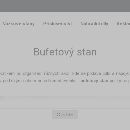
Nůžkové stany
Příslušenství
Náhradní díly
Rekla
Bufetový stan
níkem při organizaci různých akcí, kde se podává jídlo a nápoje.
by pod širým nebem nebo firemní eventy –
bufetový stan
poskytne p
Ukaž více