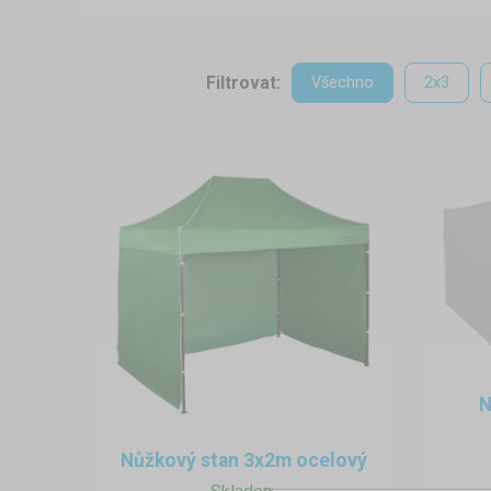
Filtrovat:
Všechno
2x3
N
Nůžkový stan 3x2m ocelový