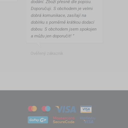
dodání. Zboží přesně dle popisu.
umaci jídla či odpočinek.
Doporučuji. S obchodem je velmi
dobrá komunikace, zasílají na
dobírku s poměrně krátkou dodací
dobou. S obchodem jsem spokojen
se rozkládá rychle, bez potřeby
a můžu jen doporučit! ”
sné tašky.
Ověřený zákazník
×3 m
až po větší verze
3×6 m
či
erý působí profesionálně a útulně
, názvem firmy nebo designem v
odej občerstvení či nápojů.