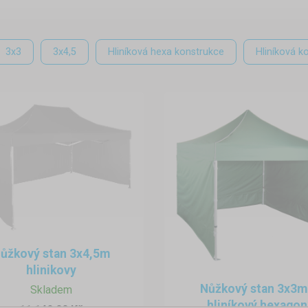
3x3
3x4,5
Hliníková hexa konstrukce
Hliníková k
ůžkový stan 3x4,5m
hlinikovy
Nůžkový stan 3x3m
Skladem
hliníkový hexagon