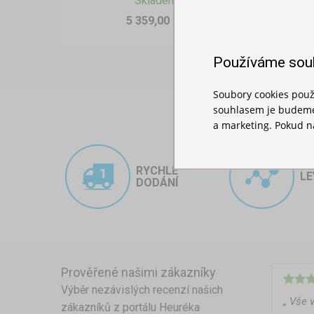
Skladem
5 359,00 Kč
Používáme sou
Soubory cookies použ
Přenosný bufetový stan
souhlasem je budeme 
a marketing. Pokud ná
Největší výhodou bufetového st
tak, aby se daly snadno postavit
až po festivalové areály.
RYCHLÉ
LE
DODÁNÍ
Lehká konstrukce z
hliníku n
používat, přesouvat podle potře
Pokud organizujete akce mimo m
ideálním řešením. Poskytuje ch
Prověřené našimi zákazníky
atraktivní místo, které přitáhne
Výběr nezávislých recenzí našich
„ Vše 
zákazníků z portálu Heuréka
Pro dokonalé zázemí se čast