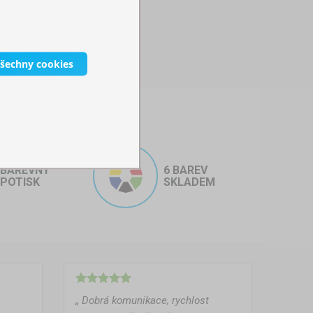
všechny cookies
 bufetové stany
jsou navrženy
ce na různých místech – od tržišť
BAREVNÝ
6 BAREV
POTISK
SKLADEM
ůžete
bufetový stan
opakovaně
lasti –
mobilní bufetový stan
je
í či pokladnu a zároveň vytváří
„ Dobrá komunikace, rychlost
ací lavice
nebo
skládací židle
.