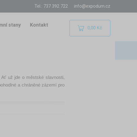
Tel.: 737 392 722
info@expodum.cz
mní stany
Kontakt
0,00 Kč
 Ať už jde o městské slavnosti,
ohodlné a chráněné zázemí pro