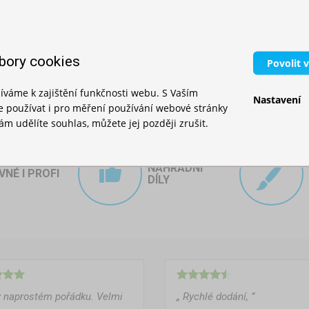
11 149,00 Kč
Skladem
16 809,00 Kč
bory cookies
Povolit 
íváme k zajištění funkčnosti webu. S Vaším
Nastavení
používat i pro měření používání webové stránky
m udělíte souhlas, můžete jej později zrušit.
anu je jeho
mobilita a jednoduchá manipulace
. Moderní
přenosné
 i složit během několika minut. Jsou ideální pro ty, kteří pořádají ak
NÁHRADNÍ
VNÉ I PROFI
DÍLY
ebo oceli
zajišťuje stabilitu i při častém přenášení. Díky tomu m
by a využívat ho po celou sezónu.
ěstské prostředí – například v parku, u jezera nebo v rekreační ob
ráněný prostor pro výdej jídla, přístřešek pro kuchyňské vybaven
 pozornost návštěvníků.
v naprostém pořádku. Velmi
„ Rychlé dodání, ”
o kombinuje s
praktickým vybavením
, jako je
skládací stůl
,
sklád