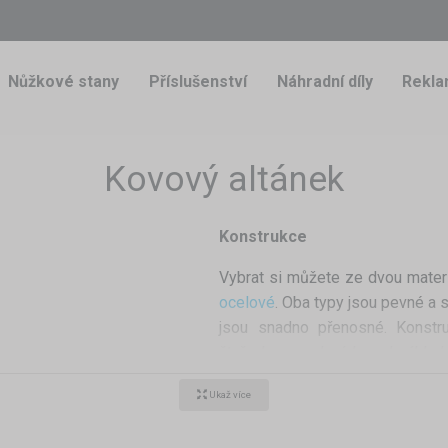
Nůžkové stany
Příslušenství
Náhradní díly
Rekla
Kovový altánek
Konstrukce
Vybrat si můžete ze dvou mater
ocelové
. Oba typy jsou pevné a st
jsou snadno přenosné. Konst
čtyřech provedeních - od základní
skáte větší rozměr
kovových altánků jsou nepro
Ukaž více
jednoduše upevnit suchými zipy 
najdete také
boční plachty s ok
tranné využití. Pokud