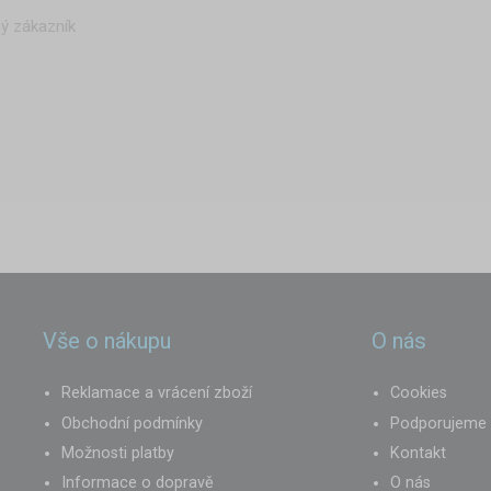
ý zákazník
Vše o nákupu
O nás
Reklamace a vrácení zboží
Cookies
Obchodní podmínky
Podporujeme
Možnosti platby
Kontakt
Informace o dopravě
O nás