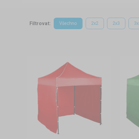
potřebujete něco narychlo přes
pro Vás ideálním pomocníkem
poslouží také jako zahradní 
Filtrovat:
Všechno
2x2
2x3
3x
během pár minut dokážete
kdekoliv. Máte na výběr z 
provedeních.