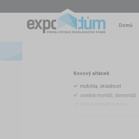
Domů
Kovový altánek
mobilita, skladnost
snadná montáž, demontáž
různé rozměry a barvy
možnost spojování, čímž zí
náhradní díly vždy skladem
Kovové altánky
mají všes