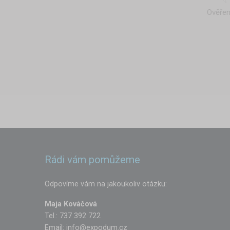
Ověřen
Rádi vám pomůžeme
Odpovíme vám na jakoukoliv otázku:
Maja Kováčová
Tel.: 737 392 722
Email:
info@expodum.cz