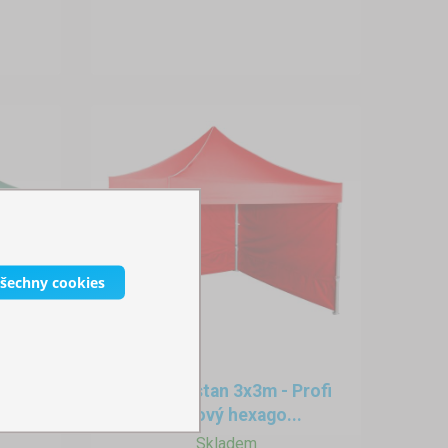
všechny cookies
íkový
Nůžkový stan 3x3m - Profi
hliníkový hexago...
Skladem