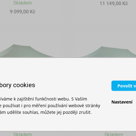
Skladem
11 149,00 Kč
9 099,00 Kč
bory cookies
Povolit 
íváme k zajištění funkčnosti webu. S Vaším
Nastavení
používat i pro měření používání webové stránky
m udělíte souhlas, můžete jej později zrušit.
ůžkový stan 3x4,5m
Nůžkový stan 3x6m hlin
hliníkový hexagon
hexagon
Skladem
Skladem