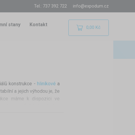
Tel.: 737 392 722
info@expodum.cz
mní stany
Kontakt
0,00 Kč
iálů konstrukce -
hliníkové
a
abilní a jejich výhodou je, že
rukce máme k dispozici ve
 až po profi. Střešní plachty
mokavé, boční plachty lze
na střechu stanu. V nabídce
nem
a
boční plachty s dveřmi.