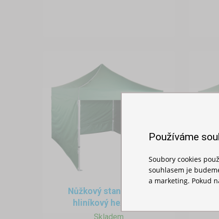
Používáme sou
Soubory cookies použ
souhlasem je budeme 
a marketing. Pokud ná
Nůžkový stan 3x3m -
N
hliníkový hexagon
Skladem