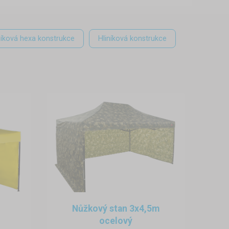
ltánku zajišťuje, že altán
níková hexa konstrukce
Hliníková konstrukce
 během pár minut.
Kotvení
átěžemi
Vám zajistí, že stan
časí.
e střešní plachtu důkladně
ísní. Jinak je skládací stánek
ožení
kovový altán
nezabere
Nůžkový stan 3x4,5m
ocelový