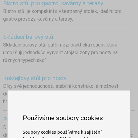
Bistro stůl pro gastro, kavárny a terasy
Bistro stůl je kompaktní a všestranný stolek, ideální pro
gastro provozy, kavárny a terasy.
Skládací barový stůl
Skládací barový stůl patří mezi praktická řešení, která
umožňují jednoduše vytvořit stojací zóny pro hosty na
různých typech akcí.
Koktejlový stůl pro hosty
Díky své jednoduchosti, stabilní konstrukci a možnosti
doplnit ho o ubrus na barový stůl patří koktejlový stůl pro
hosty mezi nejpraktičtější vybavení pro různé typy akcí.
Používáme soubory cookies
Promo stolek na ochutnávky
Díky jednoduché manipulaci, stabilní konstrukci a možnosti
Soubory cookies používáme k zajištění
doplnit ho o ubrus na barový stolek patří tento typ stolu mezi