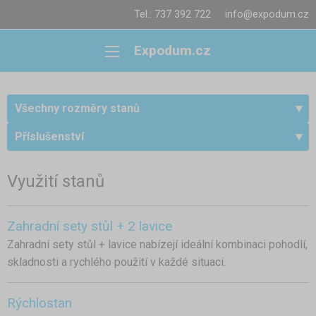
Tel.: 737 392 722
info@expodum.cz
Expodum.cz
Všechny rozměry stanů
Příslušenství
Využití stanů
Zahradní sety stůl + 2 lavice
Zahradní sety stůl + lavice nabízejí ideální kombinaci pohodlí,
skladnosti a rychlého použití v každé situaci.
Rýchlostan