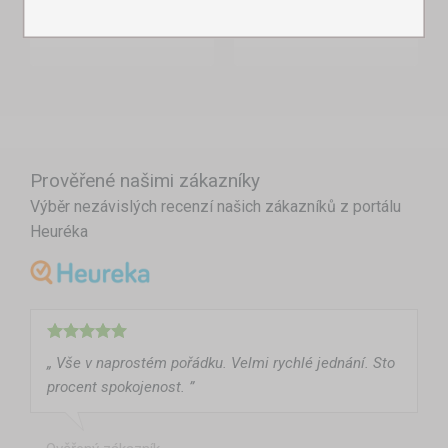
Rychlé použití v terénu.
Ochrana před nepříznivým počasím.
Snadná přeprava v kompaktní tašce.
Odolné materiály s dlouhou životností.
Hasičský stan
vám poskytne mnohem víc než jen přístřešek –
Prověřené našimi zákazníky
stane se spolehlivou základnou pro záchranné i organizační
Výběr nezávislých recenzí našich zákazníků z portálu
práce. Ať už potřebujete útočiště, zázemí nebo prezentační
Heuréka
prostor, máte jistotu, že jste připraveni na každou situaci.
„ Vše v naprostém pořádku. Velmi rychlé jednání. Sto
procent spokojenost. ”