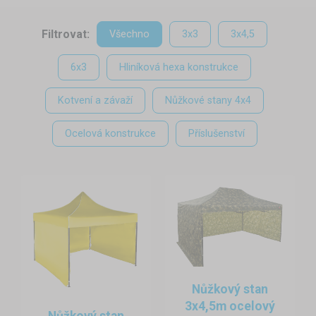
Filtrovat:
Všechno
3x3
3x4,5
6x3
Hliníková hexa konstrukce
Kotvení a závaží
Nůžkové stany 4x4
Ocelová konstrukce
Příslušenství
Nůžkový stan
3x4,5m ocelový
Nůžkový stan