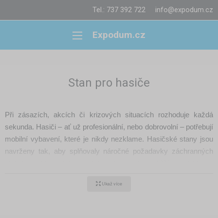
Tel.: 737 392 722
info@expodum.cz
Expodum.cz
Stan pro hasiče
Při zásazích, akcích či krizových situacích rozhoduje každá
sekunda. Hasiči – ať už profesionální, nebo dobrovolní – potřebují
mobilní vybavení, které je nikdy nezklame. Hasičské stany jsou
navrženy tak, aby splňovaly náročné požadavky záchranných
složek: rychlé rozložení, odolnou konstrukci a 100% spolehlivost
v terénu.
Ukaž více