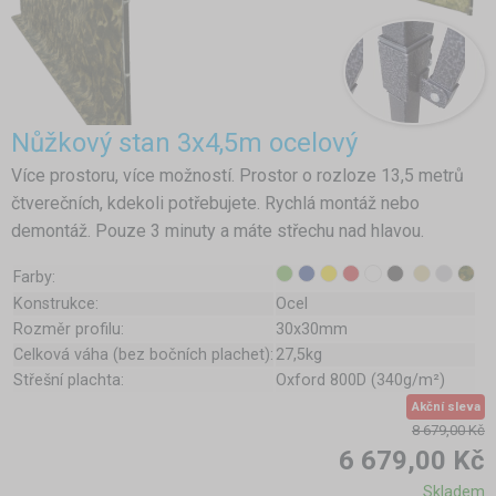
Nůžkový stan 3x4,5m ocelový
Více prostoru, více možností. Prostor o rozloze 13,5 metrů
čtverečních, kdekoli potřebujete. Rychlá montáž nebo
demontáž. Pouze 3 minuty a máte střechu nad hlavou.
Farby:
Konstrukce:
Ocel
Rozměr profilu:
30x30mm
Celková váha (bez bočních plachet):
27,5kg
Střešní plachta:
Oxford 800D (340g/m²)
Akční sleva
8 679,00 Kč
6 679,00 Kč
Skladem