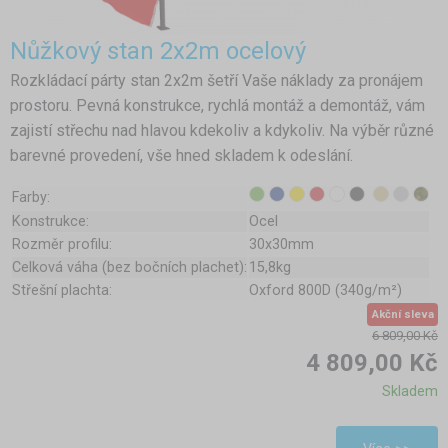
Nůžkový stan 2x2m ocelový
Rozkládací párty stan 2x2m šetří Vaše náklady za pronájem
prostoru. Pevná konstrukce, rychlá montáž a demontáž, vám
zajistí střechu nad hlavou kdekoliv a kdykoliv. Na výběr různé
barevné provedení, vše hned skladem k odeslání.
Farby:
Konstrukce:
Ocel
Rozměr profilu:
30x30mm
Celková váha (bez bočních plachet):
15,8kg
Střešní plachta:
Oxford 800D (340g/m²)
Akční sleva
6 809,00 Kč
4 809,00 Kč
Skladem