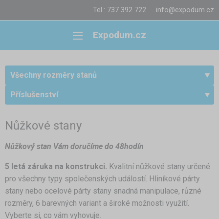
Tel.: 737 392 722
info@expodum.cz
Expodum.cz
Všechny rozměry stanů
Příslušenství
Nůžkové stany
Nůžkový stan
Vám doručíme do 48hodín
5 letá záruka na konstrukci.
Kvalitní nůžkové stany určené
pro všechny typy společenských událostí. Hliníkové párty
stany nebo ocelové párty stany snadná manipulace, různé
rozměry, 6 barevných variant a široké možnosti využití.
Vyberte si, co vám vyhovuje.