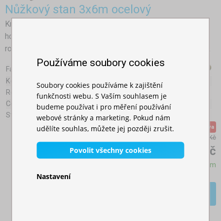
Nůžkový stan 3x6m ocelový
Královský rozměr, vhodný pro ty, kteří potřebují skutečně
hodně prostoru. Rychle-rozkládací nůžkové párty stany o
rozměrech 3 x 6 metrů jsou vhodné pro větší akce. Skladem.
Používáme soubory cookies
Farby:
Konstrukce:
Ocel
Soubory cookies používáme k zajištění
Rozměr profilu:
30x30mm
funkčnosti webu. S Vaším souhlasem je
Celková váha (bez bočních plachet):
36,8kg
budeme používat i pro měření používání
Střešní plachta:
Oxford 800D (340g/m²)
webové stránky a marketing. Pokud nám
udělíte souhlas, můžete jej později zrušit.
Akční sleva
9 800,00 Kč
8 189,00 Kč
Povolit všechny cookies
Skladem
Nastavení
Více >>