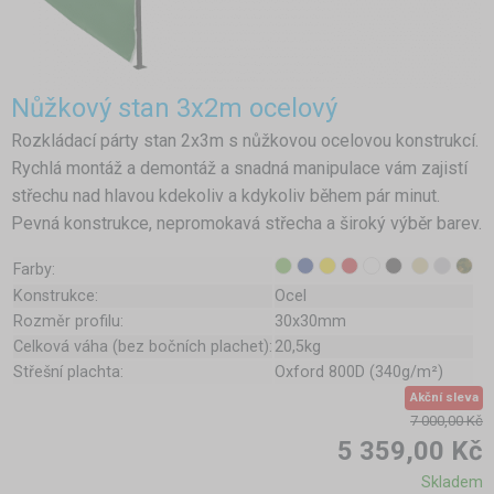
Nůžkový stan 3x2m ocelový
Rozkládací párty stan 2x3m s nůžkovou ocelovou konstrukcí.
Rychlá montáž a demontáž a snadná manipulace vám zajistí
střechu nad hlavou kdekoliv a kdykoliv během pár minut.
Pevná konstrukce, nepromokavá střecha a široký výběr barev.
Farby:
Konstrukce:
Ocel
Rozměr profilu:
30x30mm
Celková váha (bez bočních plachet):
20,5kg
Střešní plachta:
Oxford 800D (340g/m²)
Akční sleva
7 000,00 Kč
5 359,00 Kč
Skladem