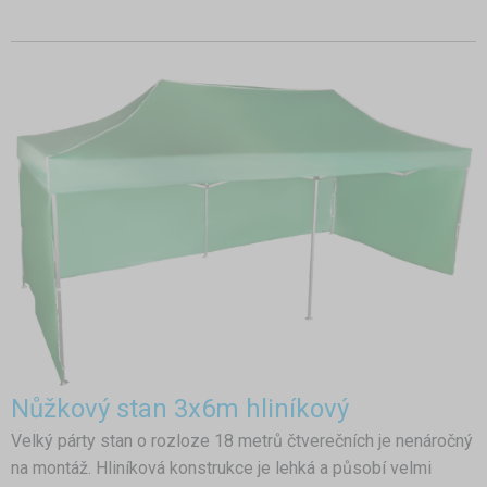
Nůžkový stan 3x6m hliníkový
Velký párty stan o rozloze 18 metrů čtverečních je nenáročný
na montáž. Hliníková konstrukce je lehká a působí velmi