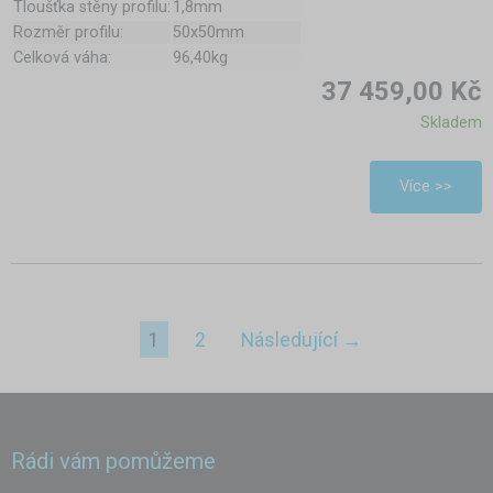
Tloušťka stěny profilu:
1,8mm
Rozměr profilu:
50x50mm
Celková váha:
96,40kg
37 459,00 Kč
Skladem
Více >>
1
2
Následující →
Rádi vám pomůžeme