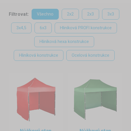
Pokud i Vy patříte k těm, kteří nemají na zahradě dostatek
Filtrovat:
místa, máme pro Vás řešení. Zahradní stany jsou dokonalou
Všechno
2x2
2x3
3x3
náhradou dřevěného altánku. Grilování s přáteli nebo
3x4,5
6x3
Hliníková PROFI konstrukce
posezení s rodinou Vám od nynějška počasí nepřekazí. Po
akci zahradní stan jednoduše sbalíte a zůstane Vám volný
Hliníková hexa konstrukce
prostor.
Konstrukce
Hliníková konstrukce
Ocelová konstrukce
Ocelová konstrukce s práškovým nátěrem nebo lehká
hliníková konstrukce, kterou si při práci oblíbí hlavně ženy.
Výběr je jen a jen na Vás. Hledáte něco extra? Právě pro Vás
máme hliníkové hexagonové konstrukce ve dvou
provedeních. Nastavitelné výšky nohou, vyměnitelné náhradní
díly, nepromokavá střešní plachta, možnost doplnit zahradní
stan o boční plachty.
Montáž, demontáž a kotvení
Nůžkový stan
Nůžkový stan