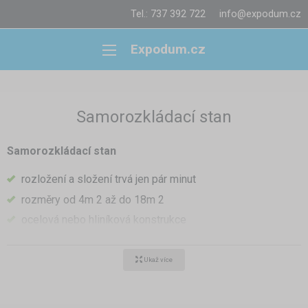
Tel.: 737 392 722
info@expodum.cz
Expodum.cz
Samorozkládací stan
Samorozkládací stan
rozložení a složení trvá jen pár minut
rozměry od 4m 2 až do 18m 2
ocelová nebo hliníková konstrukce
nastavitelná podchodná výška
široká škála využití
Ukaž více
Přesouváte-li se často při své práci z místa na místo a vedle
toho potřebujete také střechu nad hlavou, naše