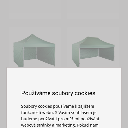
Nůžkový stan
Nůžkový stan
3x3m - hliníkový
3x4,5m hliníkový
Používáme soubory cookies
hexagon
hexagon
Soubory cookies používáme k zajištění
Skladem
Skladem
funkčnosti webu. S Vaším souhlasem je
16 809,00 Kč
20 699,00 Kč
budeme používat i pro měření používání
webové stránky a marketing. Pokud nám