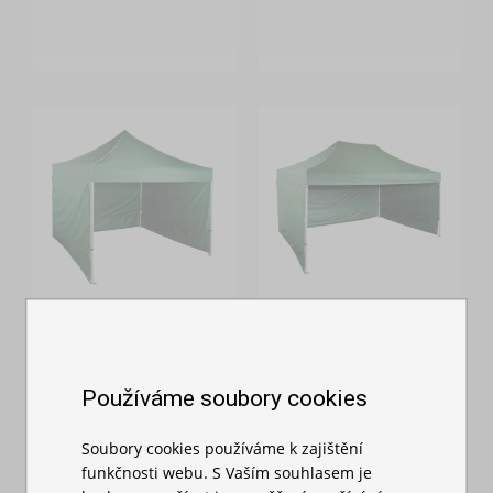
Nůžkový stan
Nůžkový stan
3x3m - hliníkový
3x4,5m hliníkový
hexagon
hexagon
Používáme soubory cookies
Skladem
Skladem
16 809,00 Kč
20 699,00 Kč
Soubory cookies používáme k zajištění
funkčnosti webu. S Vaším souhlasem je