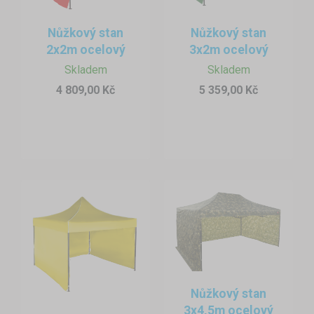
Nůžkové stany se vyznačují svou lehkou manipulaci. Montáž
Nůžkový stan
Nůžkový stan
a demontáž zvládne během pár minut i méně zručná osoba.
2x2m ocelový
3x2m ocelový
Manipulaci s nůžkovými stany lehce zvládnou i ženy. Střešní
Skladem
Skladem
plachtu po prvním nasazení na konstrukci lze ponechat
4 809,00 Kč
5 359,00 Kč
upevněnou na stanu i déle. Chcete-li nůžkový stan uzavřít, k
dispozici jsou boční plachty, které se na střechu upevňují
suchými zipy. Kotvení na betonu zvládnete pomocí vodních
zátěží, do měkkých povrchů se nůžkové stany kotví pomocí
kolíků a utahovacích kotvících popruhů pro opásání nákladu.
Skladování
Nůžkové stany nevyžadují speciální uskladnění. Střešní
plachtu doporučujeme před delším uskladněním pořádně
vysušit.
Nůžkový stan
3x4,5m ocelový