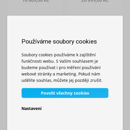
16 809,00 Kč
20 699,00 Kč
Používáme soubory cookies
Soubory cookies používáme k zajištění
funkčnosti webu. S Vaším souhlasem je
budeme používat i pro měření používání
webové stránky a marketing. Pokud nám
udělíte souhlas, můžete jej později zrušit.
Nůžkový stan
Nůžkový stan
Povolit všechny cookies
3x6m hliníkový
3x3m - Profi
hexagon
hliníkový hexago...
Nastavení
Skladem
Skladem
24 229,00 Kč
21 909,00 Kč