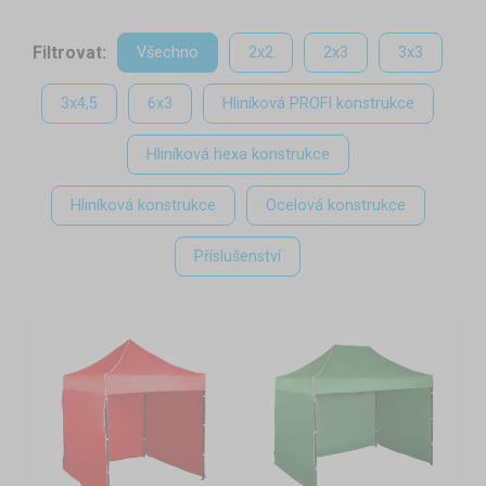
Nůžkové stany jsou stále oblíbenější. Mezi jejich hlavní
výhody patří především snadná montáž a demontáž,
Filtrovat:
Všechno
2x2
2x3
3x3
přenosnost a skladnost. Postavit konstrukci kteréhokoliv
rozměru snadno dokáže i jeden člověk. Nůžkové stany mají
3x4,5
6x3
Hliníková PROFI konstrukce
všestranné využití, ať už jako prodejní stánek, zahradní altán,
Hliníková hexa konstrukce
přístřešek pro auto a mnohé jiné. Možností je opravdu hodně.
K dispozici jsou rozměry od 2x2 až po 6x3 m.
Hliníková konstrukce
Ocelová konstrukce
Konstrukce
Příslušenství
Nůžkové stany nabízíme v různých konstrukčních
provedeních. Klasická ocelová nebo hliníková konstrukce
patří k nejprodávanějším. Pro ty nejnáročnější máme kvalitní
hliníkové hexagony. Všechny typy konstrukcí se snadno
rozkládají, jsou odolné a pevné. Při správném kotvení bez
problémů odolají i drsnějším povětrnostním podmínkám.
Montáž, demontáž a ukotvení