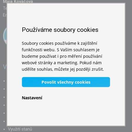
Maja Kováčová
Tel.: 737 392 722
Email:
info@expodum.cz
Používáme soubory cookies
Soubory cookies používáme k zajištění
funkčnosti webu. S Vaším souhlasem je
budeme používat i pro měření používání
webové stránky a marketing. Pokud nám
Vše o nákupu
udělíte souhlas, můžete jej později zrušit.
Reklamace a vrácení zboží
Povolit všechny cookies
Obchodní podmínky
Možnosti platby
Nastavení
Informace o dopravě
Odstoupení od smlouvy
Poradna
Využití stanů