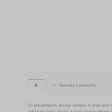
Rozměry a parametry
Při prezentacích, prodeji výrobků či práci po
zabírá jen malou plochu, a proto snižuje náklady 