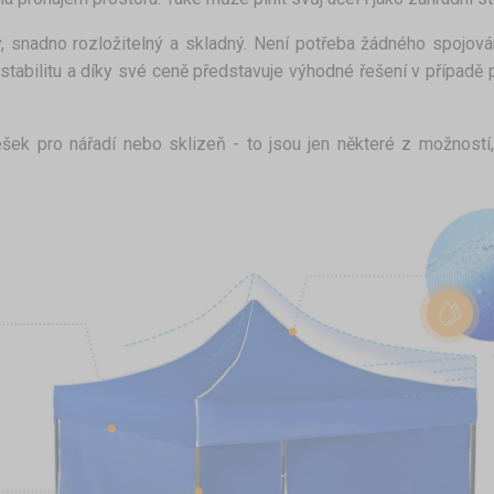
, snadno rozložitelný a skladný. Není potřeba žádného spojován
tabilitu a díky své ceně představuje výhodné řešení v případě 
řešek pro nářadí nebo sklizeň - to jsou jen některé z možností,