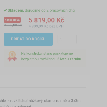
Skladem
, doručíme do 2 pracovních dnů
5 819,00 Kč
Akční sleva
8 000,00 Kč
4 809,09 Kč bez DPH
PŘIDAT DO KOŠÍKU
Na konstrukci stanu poskytujeme
bezplatnou rozšířenou
5 letou záruku
.
ychle - rozkládací nůžkový stan o rozměru 3x3m
tan během grilování.