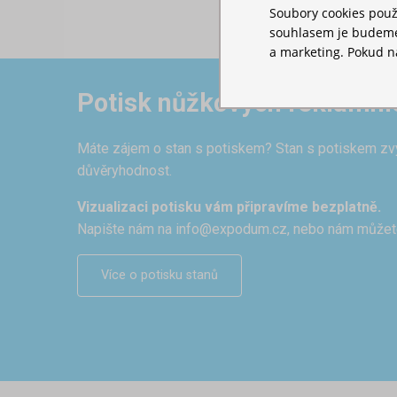
Soubory cookies použ
souhlasem je budeme 
a marketing. Pokud ná
Potisk nůžkových reklamní
Máte zájem o stan s potiskem? Stan s potiskem zvýr
důvěryhodnost.
Vizualizaci potisku vám připravíme bezplatně.
Napište nám na
info@expodum.cz
, nebo nám můžet
Více o potisku stanů