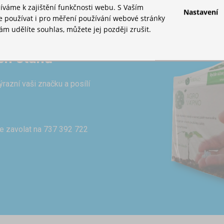
íváme k zajištění funkčnosti webu. S Vaším
Nastavení
používat i pro měření používání webové stránky
m udělíte souhlas, můžete jej později zrušit.
ch stanů
azní vaši značku a posílí
e zavolat na 737 392 722