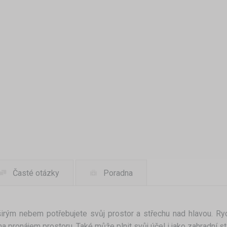
Časté otázky
Poradna
d širým nebem potřebujete svůj prostor a střechu nad hlavou. R
na pronájem prostoru. Také může plnit svůj účel i jako zahradní s