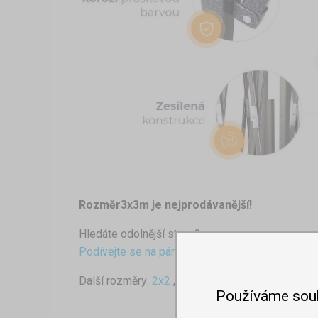
Rozměr3x3m je nejprodávanější!
Hledáte odolnější stany?
Podívejte se na párty stan 3x3 s hexagonovou k
Další rozměry:
2x2
,
2x3
,
3x4,5
,
3x6
Používáme sou