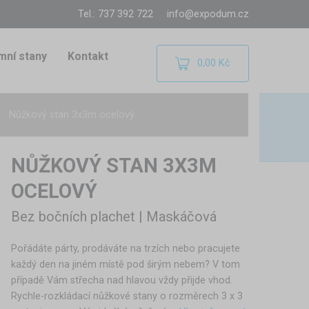
Tel.: 737 392 722
info@expodum.cz
mní stany
Kontakt
0,00 Kč
Nůžkový stan 3x3m ocelový
NŮŽKOVÝ STAN 3X3M
OCELOVÝ
Bez bočních plachet | Maskáčová
Pořádáte párty, prodáváte na trzích nebo pracujete
každý den na jiném místě pod širým nebem? V tom
případě Vám střecha nad hlavou vždy přijde vhod.
Rychle-rozkládací nůžkové stany o rozměrech 3 x 3