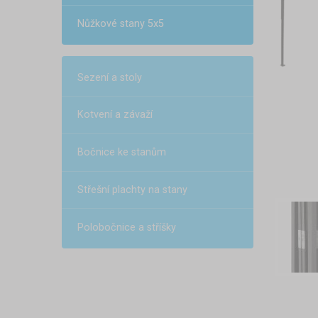
Nůžkové stany 5x5
Sezení a stoly
Kotvení a závaží
Bočnice ke stanům
Střešní plachty na stany
Polobočnice a stříšky