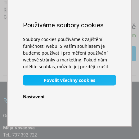
Tloušťka stěny profilu:
1,8mm
Rozměr profilu:
50x50mm
Celková váha:
96,40kg
Používáme soubory cookies
37 459,00 Kč
Skladem
Soubory cookies používáme k zajištění
funkčnosti webu. S Vaším souhlasem je
budeme používat i pro měření používání
Více >>
webové stránky a marketing. Pokud nám
udělíte souhlas, můžete jej později zrušit.
Povolit všechny cookies
Nastavení
Rádi vám pomůžeme
Odpovíme vám na jakoukoliv otázku:
Maja Kováčová
Tel.: 737 392 722