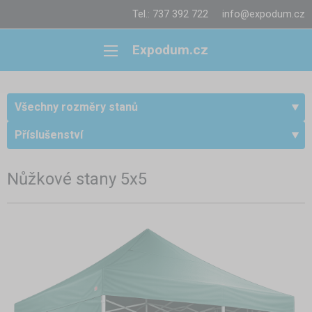
Tel.: 737 392 722
info@expodum.cz
Expodum.cz
Všechny rozměry stanů
Příslušenství
Nůžkové stany 5x5