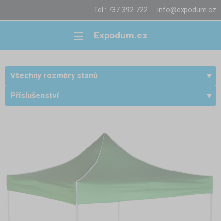
Tel.: 737 392 722
info@expodum.cz
Expodum.cz
Všechny rozměry stanů
Příslušenství