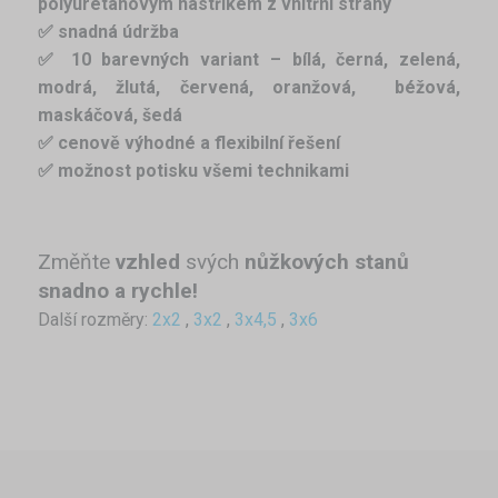
polyuretanovým nástřikem z vnitřní strany
✅ snadná údržba
✅ 10 barevných variant – bílá, černá, zelená,
modrá, žlutá, červená, oranžová,
béžová,
maskáčová, šedá
✅ cenově výhodné a flexibilní řešení
✅ možnost potisku všemi technikami
Změňte
vzhled
svých
nůžkových stanů
snadno a rychle!
Další rozměry:
2x2
,
3x2
,
3x4,5
,
3x6