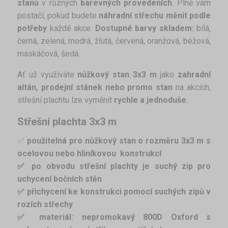
stanů
v různých
barevných
provedeních
. Plně vám
postačí, pokud budete
náhradní střechu měnit podle
potřeby
každé akce.
Dostupné barvy skladem:
bílá,
černá, zelená, modrá, žlutá, červená, oranžová, béžová,
maskáčová, šedá.
Ať už využíváte
nůžkový stan 3x3 m
jako
zahradní
altán, prodejní stánek nebo promo stan
na akcích,
střešní plachtu lze vyměnit
rychle a jednoduše.
Střešní plachta 3x3 m
✅
použitelná pro nůžkový stan o rozměru 3x3 m s
ocelovou nebo hliníkovou konstrukcí
✅ po obvodu střešní plachty je suchý zip pro
uchycení bočních stěn
✅ přichycení ke konstrukci pomocí suchých zipů v
rozích střechy
✅ materiál: nepromokavý 800D Oxford s