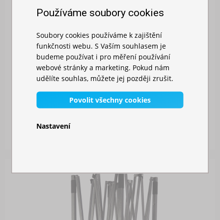
Používáme soubory cookies
Soubory cookies používáme k zajištění
funkčnosti webu. S Vaším souhlasem je
budeme používat i pro měření používání
webové stránky a marketing. Pokud nám
udělíte souhlas, můžete jej později zrušit.
Povolit všechny cookies
NŮŽKOVÝ STAN 3X3M HLINÍKOVÝ
Skladem
Nastavení
9 099,00 Kč