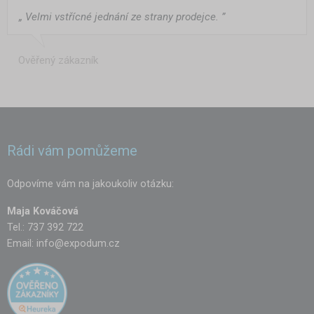
„ Velmi vstřícné jednání ze strany prodejce. ”
Ověřený zákazník
Rádi vám pomůžeme
Odpovíme vám na jakoukoliv otázku:
Maja Kováčová
Tel.: 737 392 722
Email:
info@expodum.cz