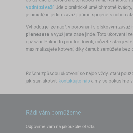
vodní závaží
. Jde o praktické umělohmotné kvádry,
je umístěno jedno závaží, přímo spojené s nohou stan
Výhodou je, že např. v porovnání s pískovým závažím
přenesete
a využijete zase jinde. Toto ukotvení l
opásání. Pokud to prostor dovolí, můžete stan ještě 
maximalizujete kotvení, díky čemuž semůžete bez 
Řešení způsobu ukotvení se najde vždy, stačí pouze
jak stan ukotvit,
kontaktujte nás
a my se pokusíme v
Rádi vám pomůžeme
Odpovíme vám na jakoukoliv otázku: