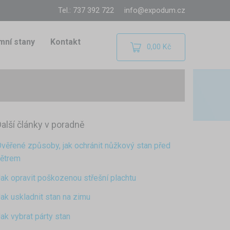
Tel.: 737 392 722
info@expodum.cz
mní stany
Kontakt
0,00 Kč
alší články v poradně
věřené způsoby, jak ochránit nůžkový stan před
ětrem
ak opravit poškozenou střešní plachtu
ak uskladnit stan na zimu
ak vybrat párty stan