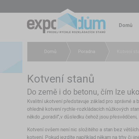
Domů
Domů
Poradna
Kotvení st
Kotvení stanů
Do země i do betonu, čím lze uko
Kvalitní ukotvení představuje základ pro správné 
ohledně kotvení rychle-rozkládacích nůžkových stanů
někdo „poradil",v důsledku čehož jsou přesvědčeni, 
Kotvení ovšem není nic složitého a stan bez větších
kotvení. Pokud jezdíte například někam na trhy či ji