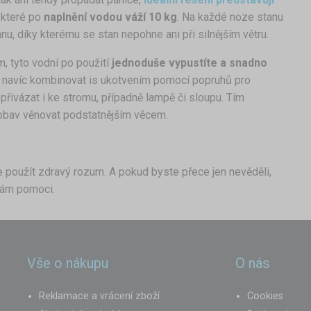
 které po
naplnění vodou váží 10 kg
. Na každé noze stanu
u, díky kterému se stan nepohne ani při silnějším větru.
, tyto vodní po použití
jednoduše vypustíte a snadno
ze navíc kombinovat is ukotvením pomocí popruhů pro
přivázat i ke stromu, případně lampě či sloupu. Tím
obav věnovat podstatnějším věcem.
 použít zdravý rozum. A pokud byste přece jen nevěděli,
ám pomoci.
Vše o nákupu
O nás
Reklamace a vrácení zboží
Cookies