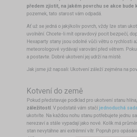
předem zjistit, na jakém povrchu se akce bude 
pozemek, tato starost vám odpadá.
Ať už se jedná o jakýkoliv povrch, vždy lze stan uko
uvolnění. Chcete-li mít opravdový pocit bezpečí, 
Hexaparty stany jsou odolné vůči větru o rychlosti 
meteorologové vydávají varování před větrem. Pokud 
a postavte. Dobré ukotvení jej udrží na místě.
Jak jsme již napsali: Ukotvení záleží zejména na po
Kotvení do země
Pokud představuje podklad pro ukotvení stanu hlína
záležitostí
. V podstatě vám stačí
jednoduchá sada
ukotvíte. Na každou nohu stanu potřebujete jednu s
nerezaví a stále vypadají jako nové. Kolík má průmě
stan nevytáhne ani extrémní vítr. Popruh pro opásání