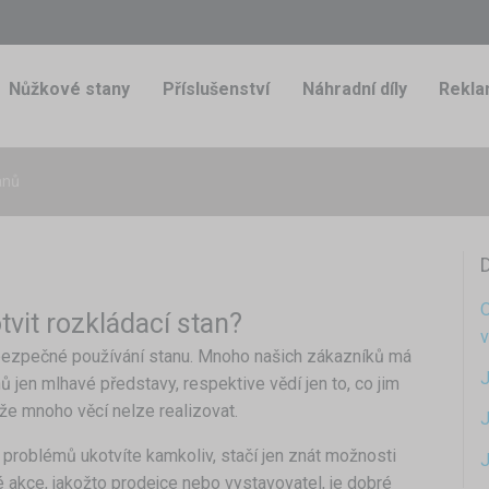
Nůžkové stany
Příslušenství
Náhradní díly
Rekla
anů
D
O
tvit rozkládací stan?
v
a bezpečné používání stanu. Mnoho našich zákazníků má
J
 jen mlhavé představy, respektive vědí jen to, co jim
že mnoho věcí nelze realizovat.
J
 problémů ukotvíte kamkoliv, stačí jen znát možnosti
J
né akce, jakožto prodejce nebo vystavovatel, je dobré