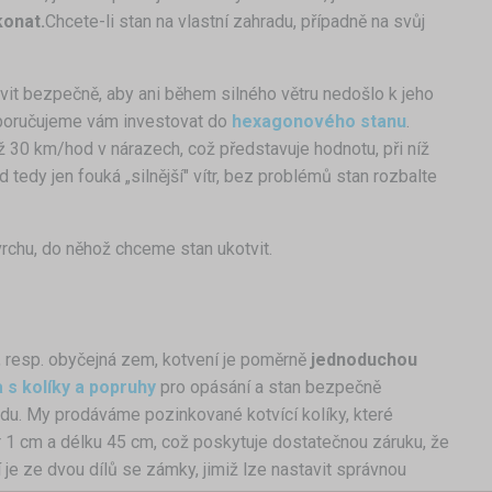
konat.
Chcete-li stan na vlastní zahradu, případně na svůj
tvit bezpečně, aby ani během silného větru nedošlo k jeho
doporučujeme vám investovat do
hexagonového stanu
.
až 30 km/hod v nárazech, což představuje hodnotu, při níž
tedy jen fouká „silnější" vítr, bez problémů stan rozbalte
vrchu, do něhož chceme stan ukotvit.
, resp. obyčejná zem, kotvení je poměrně
jednoduchou
 s kolíky a popruhy
pro opásání a stan bezpečně
adu. My prodáváme pozinkované kotvící kolíky, které
r 1 cm a délku 45 cm, což poskytuje dostatečnou záruku, že
 je ze dvou dílů se zámky, jimiž lze nastavit správnou