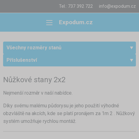
Tel.: 737 392 722
info@expodum.cz
Expodum.cz
Všechny rozměry stanů
Příslušenství
Nůžkové stany 2x2
Nejmenší rozměr v naší nabídce.
Díky svému malému půdorysu je jeho použití výhodné
obzvláště na akcích, kde se platí pronájem za 1m 2 . Nůžkový
systém umožňuje rychlou montáž.