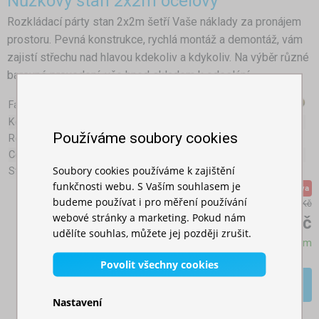
Nůžkový stan 2x2m ocelový
Rozkládací párty stan 2x2m šetří Vaše náklady za pronájem
prostoru. Pevná konstrukce, rychlá montáž a demontáž, vám
zajistí střechu nad hlavou kdekoliv a kdykoliv. Na výběr různé
barevné provedení, vše hned skladem k odeslání.
Farby:
Konstrukce:
Ocel
Používáme soubory cookies
Rozměr profilu:
30x30mm
Celková váha (bez bočních plachet):
15,8kg
Soubory cookies používáme k zajištění
Střešní plachta:
Oxford 800D (340g/m²)
funkčnosti webu. S Vaším souhlasem je
Akční sleva
budeme používat i pro měření používání
6 809,00 Kč
webové stránky a marketing. Pokud nám
4 809,00 Kč
udělíte souhlas, můžete jej později zrušit.
Skladem
Povolit všechny cookies
Více >>
Nastavení