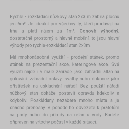
Rychle - rozkládací nůžkový stan 2x3 m zabírá plochu
jen 6m². Je ideální pro všechny ty, kteří prodávají na
trhu a platí nájem za 1m².
Cenově výhodný
,
dostatečně prostorný a hlavně mobilní, to jsou hlavní
výhody pro rychle-rozkládací stan 2x3m.
Má mnohonásobné využití - prodejní stánek, promo
stánek na prezentační akce, kateringové akce. Své
využití najde i v malé zahradě, jako zahradní altán na
grilování, zahradní oslavy, svatby nebo dokonce jako
přístřešek na uskladnění nářadí. Bez použití nářadí
nůžkový stan dokáže postavit opravdu kdekoliv a
kdykoliv. Poskládaný nezabere mnoho místa a je
snadno přenosný. V pohodě ho odvezete k přátelům
na party nebo do přírody na relax u vody. Budete
připraven na vrtochy počasí v každé situaci.