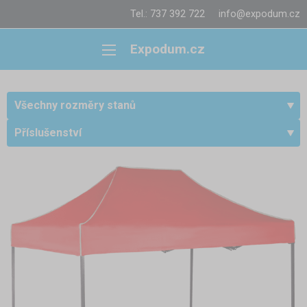
Tel.: 737 392 722
info@expodum.cz
Expodum.cz
Všechny rozměry stanů
Příslušenství