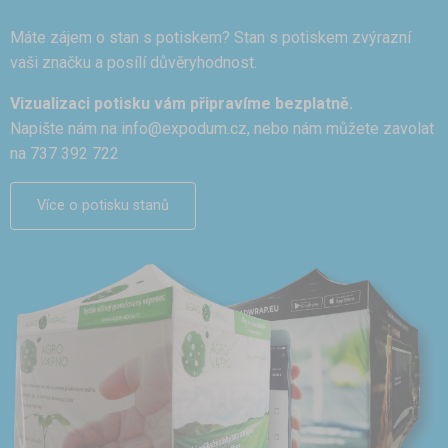
Máte zájem o stan s potiskem? Stan s potiskem zvýrazní
vaši značku a posílí důvěryhodnost.
Vizualizaci potisku vám připravíme bezplatně.
Napište nám na
info@expodum.cz
, nebo nám můžete zavolat
na 737 392 722
Více o potisku stanů