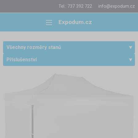
Tel.: 737 392 722
info@expodum.cz
Expodum.cz
Všechny rozměry stanů
Příslušenství