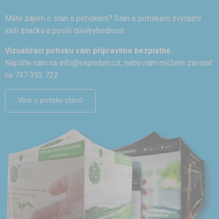
Máte zájem o stan s potiskem? Stan s potiskem zvýrazní
vaši značku a posílí důvěryhodnost.
Vizualizaci potisku vám připravíme bezplatně.
Napište nám na
info@expodum.cz
, nebo nám můžete zavolat
na 737 392 722
Více o potisku stanů