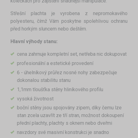
kolečkách pro zajištění snadnější manipulace.
Střešní plachta je vyrobena z nepromokavého
polyesteru, čímž Vám poskytne spolehlivou ochranu
před horkým sluncem nebo deštěm.
Hlavní výhody stanu:
cena zahrnuje kompletní set, netřeba nic dokupovat
profesionální a estetické provedení
6 - úhelníkový průřez nosné nohy zabezpečuje
dokonalou stabilitu stanu
1,1mm tloušťka stěny hliníkového profilu
vysoká životnost
boční stěny jsou spojovány zipem, díky čemu lze
stan zcela uzavřít ze tří stran, možnost dokoupení
přední plachty, plachty s oknem nebo dveřmi
navzdory své masivní konstrukci je snadno