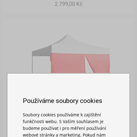
2 799,00 Kč
Používáme soubory cookies
Soubory cookies používáme k zajištění
funkčnosti webu. S Vaším souhlasem je
BOČNÍ PLACHTA 3M S DVEŘMI - HEXAGON
budeme používat i pro měření používání
webové stránky a marketing. Pokud nám
Skladem