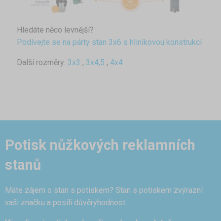
Hledáte něco levnější?
Podívejte se na párty stan 3x6 s hliníkovou konstrukcí
Další rozměry:
3x3
,
3x4,5
,
4x4
Potisk nůžkových reklamních
stanů
Máte zájem o stan s potiskem? Stan s potiskem zvýrazní
vaši značku a posílí důvěryhodnost.