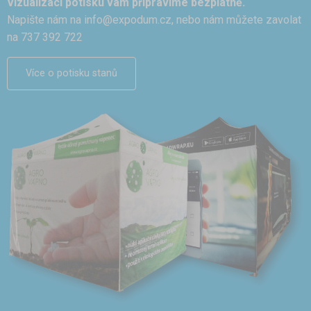
Vizualizaci potisku vám připravíme bezplatně.
Napište nám na
info@expodum.cz
, nebo nám můžete zavolat
na 737 392 722
Více o potisku stanů