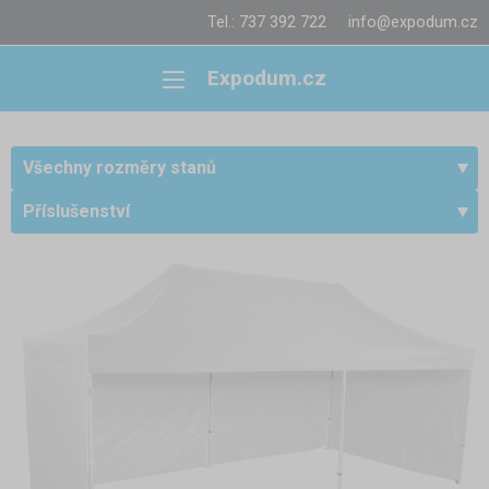
Tel.: 737 392 722
info@expodum.cz
Expodum.cz
Všechny rozměry stanů
Příslušenství