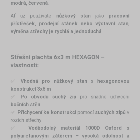
modrá, červená
.
Ať už používáte
nůžkový stan
jako
pracovní
přístřešek, prodejní stánek nebo výstavní stan
,
výměna střechy je rychlá a jednoduchá
.
Střešní plachta 6x3 m HEXAGON –
vlastnosti:
Vhodná pro nůžkový stan
s
hexagonovou
✅ 
konstrukcí 3x6 m
Po obvodu suchý zip
pro snadné uchycení
✅ 
bočních stěn
Přichycení ke konstrukci
pomocí
suchých zipů
v
✅ 
rozích střechy
Voděodolný materiál
1000D Oxford s
✅ 
polyuretanovým zátěrem
–
vysoká odolnost a