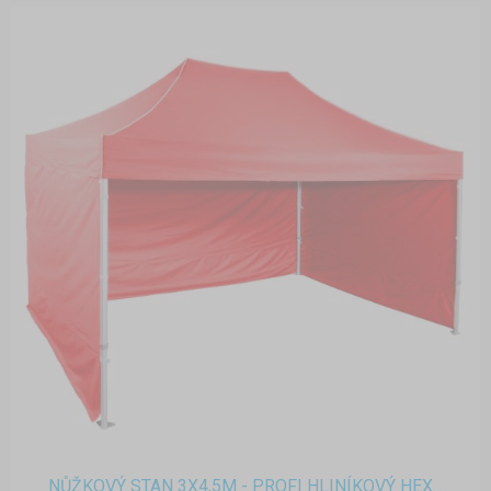
NŮŽKOVÝ STAN 3X4,5M - PROFI HLINÍKOVÝ HEX...