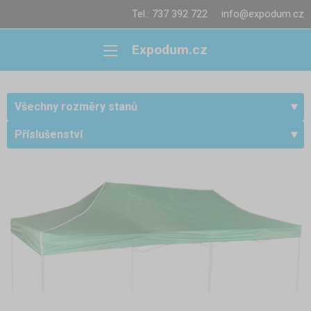
Tel.: 737 392 722
info@expodum.cz
Expodum.cz
Všechny rozměry stanů
Příslušenství