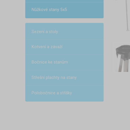
Nůžkové stany 5x5
Sezení a stoly
Kotvení a závaží
Bočnice ke stanům
Střešní plachty na stany
Polobočnice a stříšky