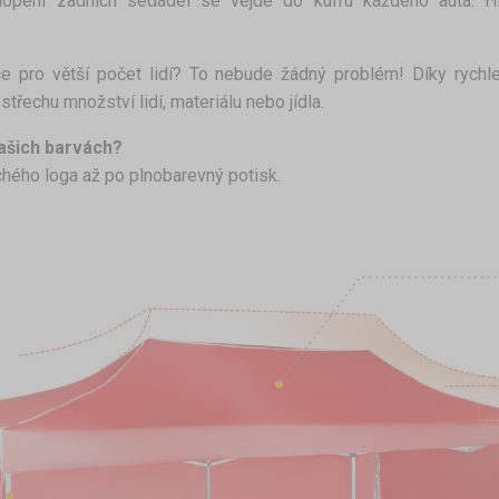
opení zadních sedadel se vejde do kufru každého auta. Hl
akce pro větší počet lidí? To nebude žádný problém! Díky ryc
řechu množství lidí, materiálu nebo jídla.
vašich barvách?
chého loga až po plnobarevný potisk.