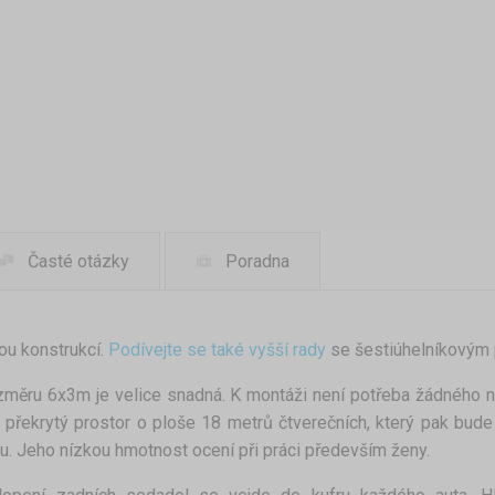
Časté otázky
Poradna
ou konstrukcí.
Podívejte se také vyšší rady
se šestiúhelníkovým p
změru 6x3m je velice snadná. K montáži není potřeba žádného ná
 překrytý prostor o ploše 18 metrů čtverečních, který pak bu
. Jeho nízkou hmotnost ocení při práci především ženy.