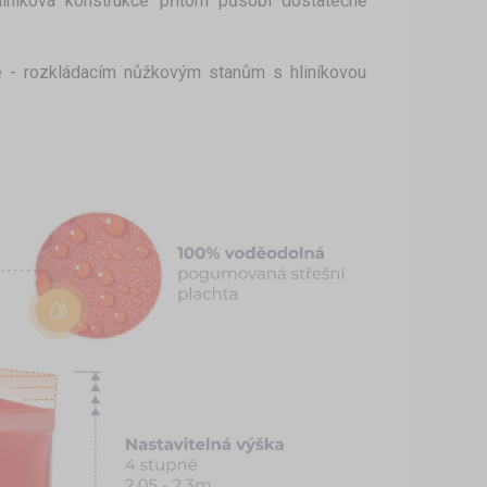
iníková konstrukce přitom působí dostatečně
hle - rozkládacím nůžkovým stanům s hliníkovou