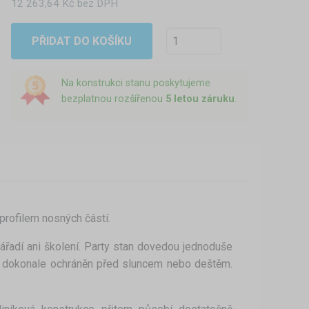
12 263,64 Kč bez DPH
PŘIDAT DO KOŠÍKU
Na konstrukci stanu poskytujeme
bezplatnou rozšířenou
5 letou záruku
.
rofilem nosných částí.
řadí ani školení. Party stan dovedou jednoduše
de dokonale ochráněn před sluncem nebo deštěm.