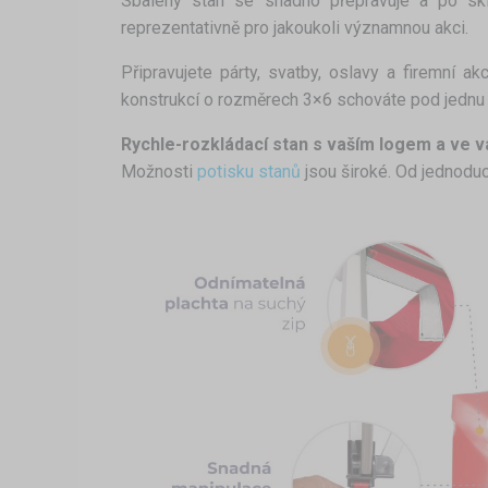
Sbalený stan se snadno přepravuje a po skl
reprezentativně pro jakoukoli významnou akci.
Připravujete párty, svatby, oslavy a firemní 
konstrukcí o rozměrech 3×6 schováte pod jednu st
Rychle-rozkládací stan s vaším logem a ve 
Možnosti
potisku stanů
jsou široké. Od jednodu