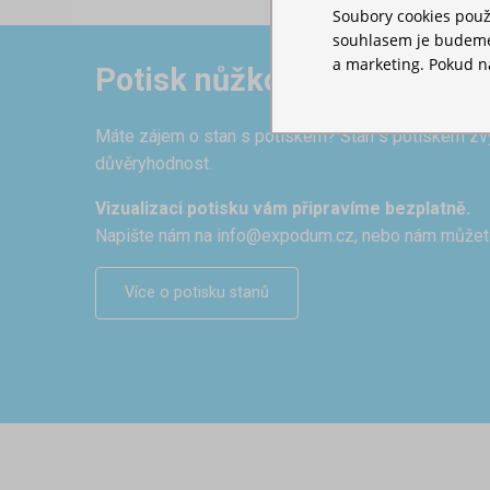
Soubory cookies použ
souhlasem je budeme 
a marketing. Pokud ná
Potisk nůžkových reklamní
Máte zájem o stan s potiskem? Stan s potiskem zvýr
důvěryhodnost.
Vizualizaci potisku vám připravíme bezplatně.
Napište nám na
info@expodum.cz
, nebo nám můžet
Více o potisku stanů