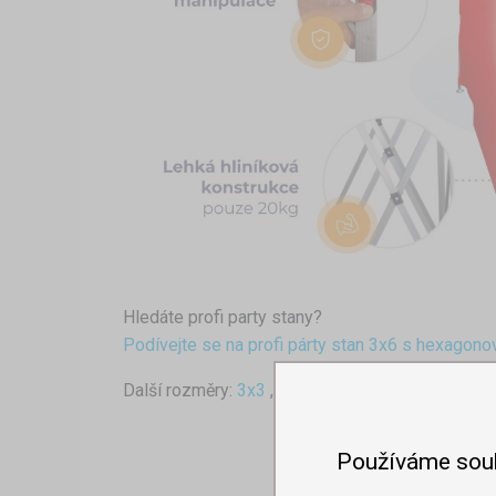
Hledáte profi party stany?
Podívejte se na profi párty stan 3x6 s hexagono
Další rozměry:
3x3
,
3x4,5
Používáme sou