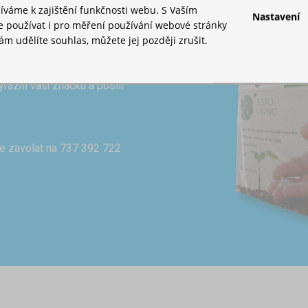
íváme k zajištění funkčnosti webu. S Vaším
Nastavení
používat i pro měření používání webové stránky
m udělíte souhlas, můžete jej později zrušit.
ch stanů
azní vaši značku a posílí
e zavolat na 737 392 722