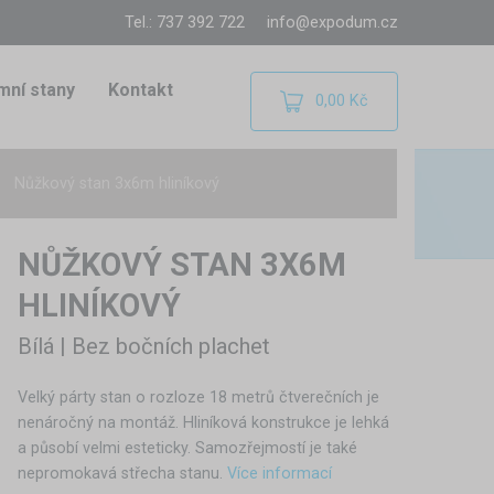
Tel.: 737 392 722
info@expodum.cz
mní stany
Kontakt
0,00 Kč
Nůžkový stan 3x6m hliníkový
NŮŽKOVÝ STAN 3X6M
HLINÍKOVÝ
Bílá | Bez bočních plachet
Velký párty stan o rozloze 18 metrů čtverečních je
nenáročný na montáž. Hliníková konstrukce je lehká
a působí velmi esteticky. Samozřejmostí je také
nepromokavá střecha stanu.
Více informací