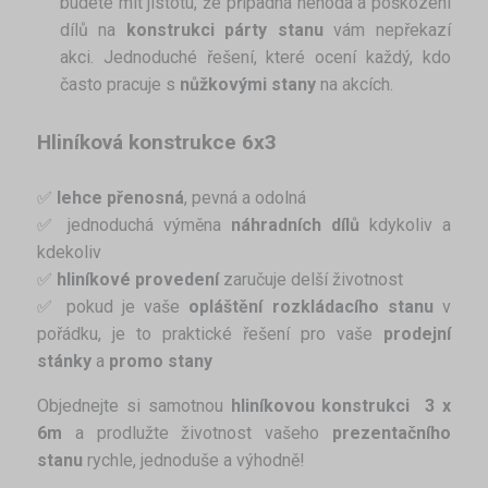
budete mít jistotu, že případná nehoda a poškození
dílů na
konstrukci párty stanu
vám nepřekazí
akci. Jednoduché řešení, které ocení každý, kdo
často pracuje s
nůžkovými stany
na akcích.
Hliníková konstrukce
6x3
✅
lehce přenosná
, pevná a odolná
✅ jednoduchá výměna
náhradních dílů
kdykoliv a
kdekoliv
✅
hliníkové provedení
zaručuje delší životnost
✅ pokud je vaše
opláštění rozkládacího stanu
v
pořádku, je to praktické řešení pro vaše
prodejní
stánky
a
promo stany
Objednejte si samotnou
hliníkovou konstrukci
3 x
6m
a prodlužte životnost vašeho
prezentačního
stanu
rychle, jednoduše a výhodně!