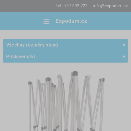
Tel.: 737 392 722
info@expodum.cz
Expodum.cz
Všechny rozměry stanů
Příslušenství