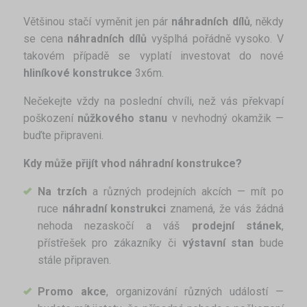
Většinou stačí vyměnit jen pár
náhradních dílů
, někdy
se cena
náhradních dílů
vyšplhá pořádně vysoko. V
takovém případě se vyplatí investovat do nové
hliníkové konstrukce
3x6m.
Nečekejte vždy na poslední chvíli, než vás překvapí
poškození
nůžkového stanu
v nevhodný okamžik —
buďte připraveni.
Kdy může přijít vhod náhradní konstrukce?
Na trzích
a různých prodejních akcích — mít po
ruce
náhradní konstrukci
znamená, že vás žádná
nehoda nezaskočí a váš
prodejní stánek
,
přístřešek pro zákazníky či
výstavní stan
bude
stále připraven.
Promo akce
, organizování různých událostí —