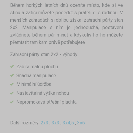
Během horkých letních dnů oceníte místo, kde si ve
stínu a zátiší můžete posedět s přáteli či s rodinou. V
menších zahradách si oblibu získal zahradní párty stan
2x2. Manipulace s ním je jednoduchá, postavení
zvládnete během pár minut a kdykoliv ho ho můžete
přemístit tam kam právě potřebujete
Zahradní párty stan 2x2 - výhody
Zabírá malou plochu
Snadná manipulace
Minimální údržba
Nastavitelná výška nohou
Nepromokavá střešní plachta
Další rozměry:
2x3
,
3x3
,
3x4,5
,
3x6