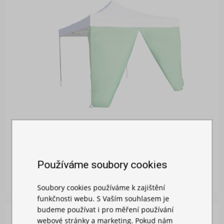
BOČNÍ PLACHTA 2M S DVEŘMI
Používáme soubory cookies
Skladem
719,00 Kč
Soubory cookies používáme k zajištění
funkčnosti webu. S Vaším souhlasem je
budeme používat i pro měření používání
webové stránky a marketing. Pokud nám