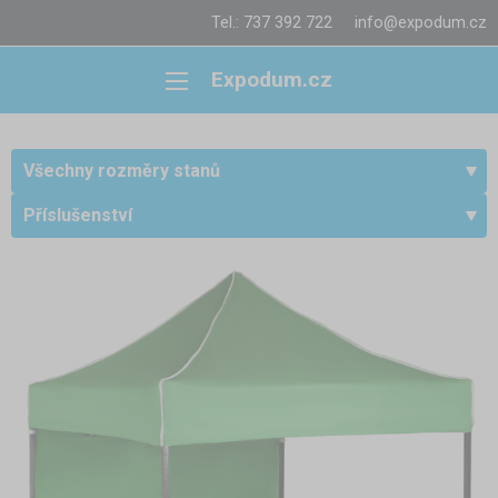
Tel.: 737 392 722
info@expodum.cz
Expodum.cz
Všechny rozměry stanů
Příslušenství