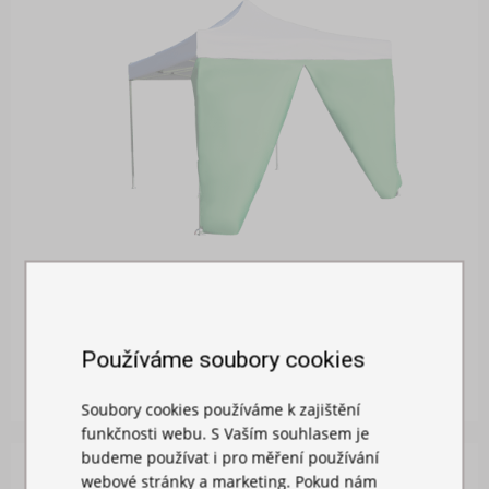
BOČNÍ PLACHTA 2M S DVEŘMI
Používáme soubory cookies
Skladem
719,00 Kč
Soubory cookies používáme k zajištění
funkčnosti webu. S Vaším souhlasem je
budeme používat i pro měření používání
webové stránky a marketing. Pokud nám