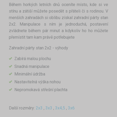
Během horkých letních dnů oceníte místo, kde si ve
stínu a zátiší můžete posedět s přáteli či s rodinou. V
menších zahradách si oblibu získal zahradní párty stan
2x2. Manipulace s ním je jednoduchá, postavení
zvládnete během pár minut a kdykoliv ho ho můžete
přemístit tam kam právě potřebujete
Zahradní párty stan 2x2 - výhody
Zabírá malou plochu
Snadná manipulace
Minimální údržba
Nastavitelná výška nohou
Nepromokavá střešní plachta
Další rozměry:
2x3
,
3x3
,
3x4,5
,
3x6