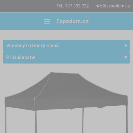
Tel.: 737 392 722
info@expodum.cz
Expodum.cz
Všechny rozměry stanů
Příslušenství