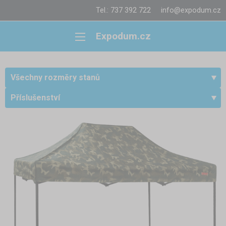
Tel.: 737 392 722
info@expodum.cz
Expodum.cz
Všechny rozměry stanů
Příslušenství