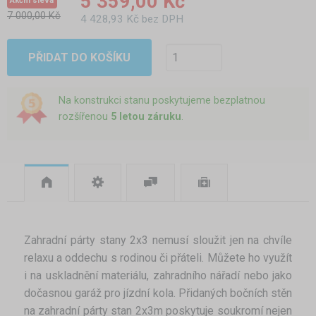
5 359,00 Kč
Akční sleva
7 000,00 Kč
4 428,93 Kč bez DPH
PŘIDAT DO KOŠÍKU
Na konstrukci stanu poskytujeme bezplatnou
rozšířenou
5 letou záruku
.
Zahradní párty stany 2x3 nemusí sloužit jen na chvíle
relaxu a oddechu s rodinou či přáteli. Můžete ho využít
i na uskladnění materiálu, zahradního nářadí nebo jako
dočasnou garáž pro jízdní kola. Přidaných bočních stěn
na zahradní párty stan 2x3m poskytuje soukromí nejen