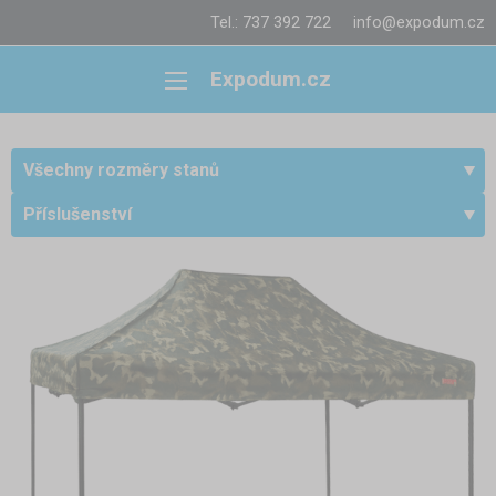
Tel.: 737 392 722
info@expodum.cz
Expodum.cz
Všechny rozměry stanů
Příslušenství