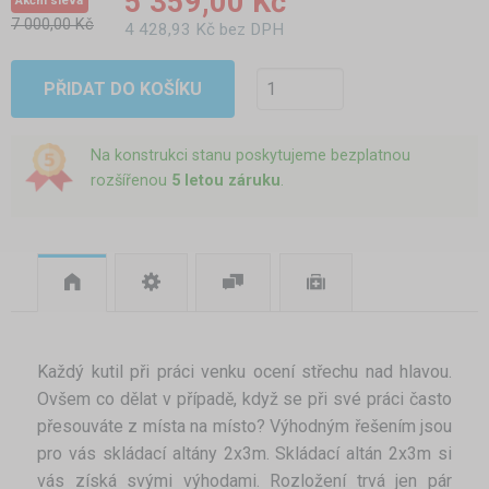
5 359,00 Kč
Akční sleva
7 000,00 Kč
4 428,93 Kč bez DPH
PŘIDAT DO KOŠÍKU
Na konstrukci stanu poskytujeme bezplatnou
rozšířenou
5 letou záruku
.
Každý kutil při práci venku ocení střechu nad hlavou.
Ovšem co dělat v případě, když se při své práci často
přesouváte z místa na místo? Výhodným řešením jsou
pro vás skládací altány 2x3m. Skládací altán 2x3m si
vás získá svými výhodami. Rozložení trvá jen pár