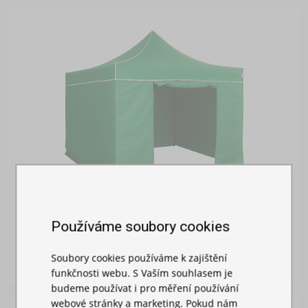
BOČNÍ PLACHTA 3M S DVEŘMI
Používáme soubory cookies
Skladem
Soubory cookies používáme k zajištění
719,00 Kč
funkčnosti webu. S Vaším souhlasem je
budeme používat i pro měření používání
webové stránky a marketing. Pokud nám