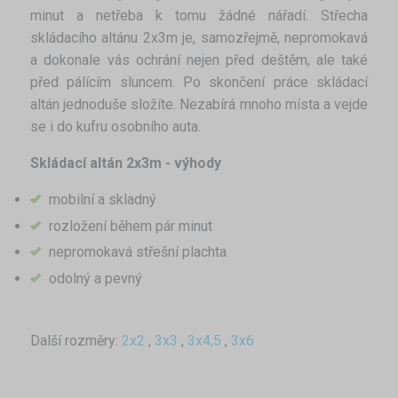
minut a netřeba k tomu žádné nářadí. Střecha
skládacího altánu 2x3m je, samozřejmě, nepromokavá
a dokonale vás ochrání nejen před deštěm, ale také
před pálícím sluncem. Po skončení práce skládací
altán jednoduše složíte. Nezabírá mnoho místa a vejde
se i do kufru osobního auta.
Skládací altán 2x3m - výhody
mobilní a skladný
rozložení během pár minut
nepromokavá střešní plachta
odolný a pevný
Další rozměry:
2x2
,
3x3
,
3x4,5
,
3x6