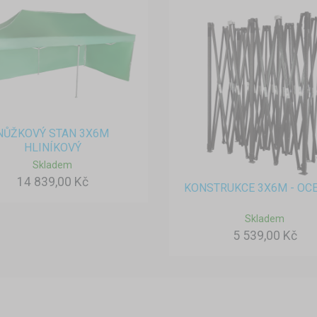
NŮŽKOVÝ STAN 3X6M
HLINÍKOVÝ
Skladem
14 839,00 Kč
KONSTRUKCE 3X6M - OC
Skladem
5 539,00 Kč