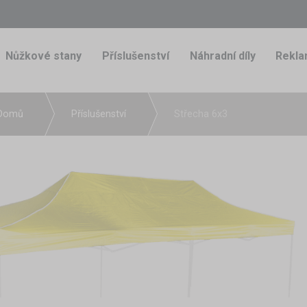
Nůžkové stany
Příslušenství
Náhradní díly
Rekla
Domů
Příslušenství
Střecha 6x3