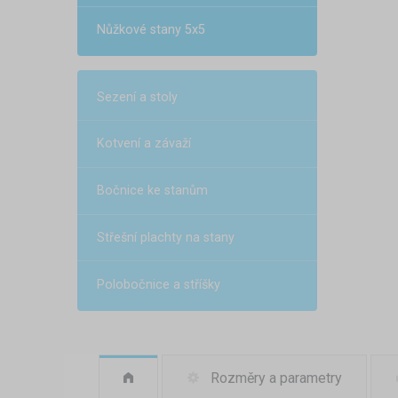
Nůžkové stany 5x5
Sezení a stoly
Kotvení a závaží
Bočnice ke stanům
Střešní plachty na stany
Polobočnice a stříšky
Rozměry a parametry