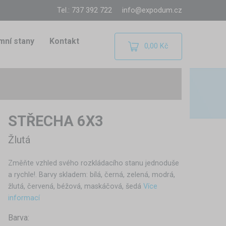
Tel.: 737 392 722
info@expodum.cz
mní stany
Kontakt
0,00 Kč
STŘECHA 6X3
Žlutá
Změňte vzhled svého rozkládacího stanu jednoduše
a rychle!. Barvy skladem: bílá, černá, zelená, modrá,
žlutá, červená, béžová, maskáčová, šedá
Více
informací
Barva: