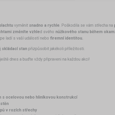
plachtu
vyměnit
snadno a rychle
. Poškodila se vám střecha na
chtami změníte vzhle
d svého
nůžkového stanu během okamž
épe ladí s vaší událostí nebo
firemní identitou.
j
skládací stan
přizpůsobit jakékoli příležitosti.
ještě dnes a buďte vždy připraveni na každou akci!
m s ocelovou nebo hliníkovou konstrukcí
 stěn
pů v rozích střechy