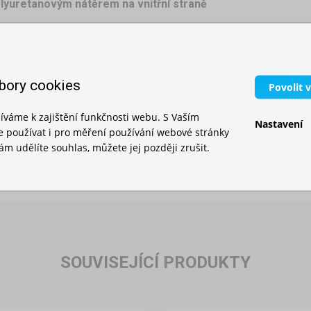
lyuretanovým nátěrem na vnitřní straně
odrá, žlutá, červená,
béžová, maskáčová, šedá
bory cookies
Povolit 
ka minut
a přizpůsobte ho každé události!
íváme k zajištění funkčnosti webu. S Vaším
Nastavení
používat i pro měření používání webové stránky
m udělíte souhlas, můžete jej později zrušit.
SOUVISEJÍCÍ PRODUKTY