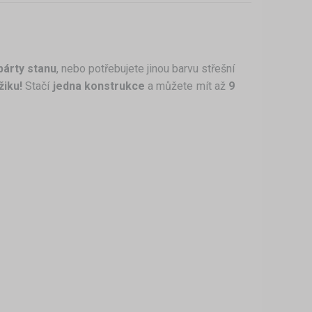
párty stanu
, nebo potřebujete jinou barvu střešní
iku!
Stačí
jedna konstrukce
a můžete mít až
9