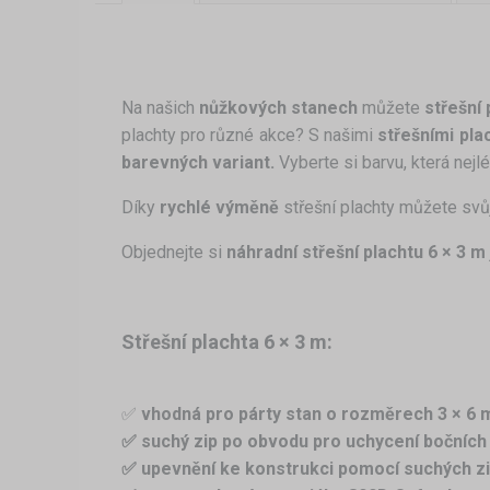
Na našich
nůžkových stanech
můžete
střešní 
plachty pro různé akce? S našimi
střešními pla
barevných variant.
Vyberte si barvu, která nejl
Díky
rychlé výměně
střešní plachty můžete svů
Objednejte si
náhradní střešní plachtu 6 × 3 m
Střešní plachta 6 × 3 m:
✅
vhodná pro párty stan o rozměrech 3 × 6 
✅ suchý zip po obvodu pro uchycení bočních
✅ upevnění ke konstrukci pomocí suchých zi