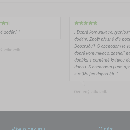
é dodání, ”
„ Dobrá komunikace, rychlost
dodání. Zboží přesně dle pop
Doporučuji. S obchodem je v
ý zákazník
dobrá komunikace, zasílají n
dobírku s poměrně krátkou d
dobou. S obchodem jsem sp
a můžu jen doporučit! ”
Ověřený zákazník
Vše o nákupu
O nás