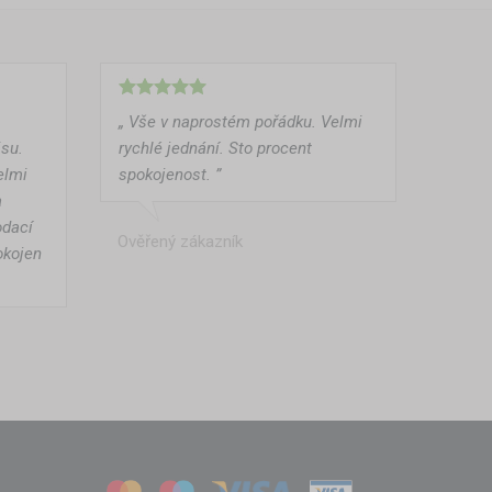
„ Vše v naprostém pořádku. Velmi
isu.
rychlé jednání. Sto procent
elmi
spokojenost. ”
a
odací
Ověřený zákazník
okojen