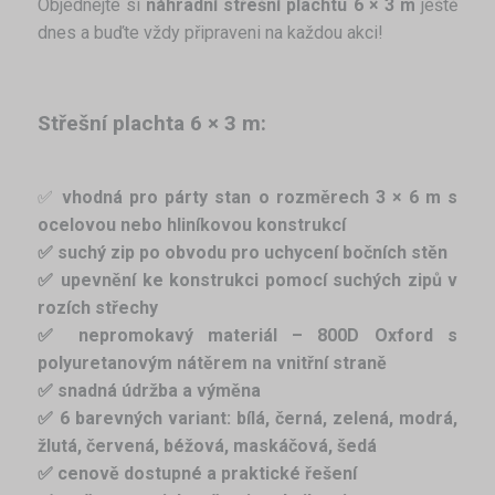
Objednejte si
náhradní střešní plachtu 6 × 3 m
ještě
dnes a buďte vždy připraveni na každou akci!
Střešní plachta 6 × 3 m:
✅
vhodná pro párty stan o rozměrech 3 × 6 m s
ocelovou nebo hliníkovou konstrukcí
✅ suchý zip po obvodu pro uchycení bočních stěn
✅ upevnění ke konstrukci pomocí suchých zipů v
rozích střechy
✅ nepromokavý materiál – 800D Oxford s
polyuretanovým nátěrem na vnitřní straně
✅ snadná údržba a výměna
✅ 6 barevných variant: bílá, černá, zelená, modrá,
žlutá, červená,
béžová, maskáčová, šedá
✅ cenově dostupné a praktické řešení