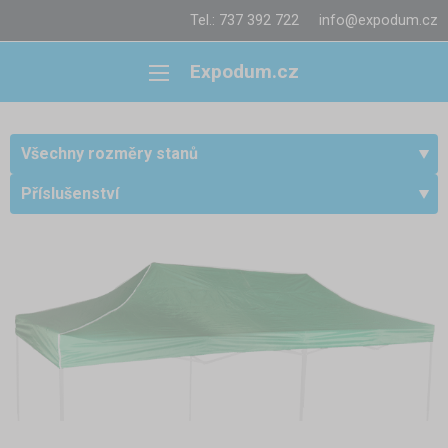
Tel.: 737 392 722
info@expodum.cz
Expodum.cz
Všechny rozměry stanů
Příslušenství