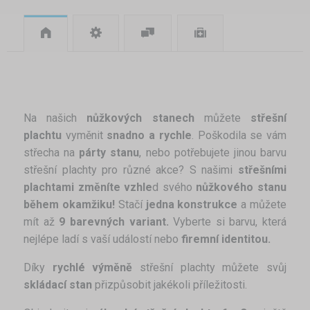
Na našich
nůžkových stanech
můžete
střešní
plachtu
vyměnit
snadno a rychle
. Poškodila se vám
střecha na
párty stanu
, nebo potřebujete jinou barvu
střešní plachty pro různé akce? S našimi
střešními
plachtami změníte vzhle
d svého
nůžkového stanu
během okamžiku!
Stačí
jedna konstrukce
a můžete
mít až
9 barevných variant.
Vyberte si barvu, která
nejlépe ladí s vaší událostí nebo
firemní identitou.
Díky
rychlé výměně
střešní plachty můžete svůj
skládací stan
přizpůsobit jakékoli příležitosti.