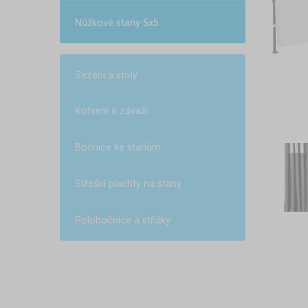
Nůžkové stany 5x5
Sezení a stoly
Kotvení a závaží
Bočnice ke stanům
Střešní plachty na stany
Polobočnice a stříšky