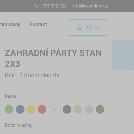
Tel.: 737 392 722
info@expodum.cz
mní stany
Kontakt
0,00 Kč
ZAHRADNÍ PÁRTY STAN
2X3
Bílá | 1 boční plachta
Barva:
Boční plachty: