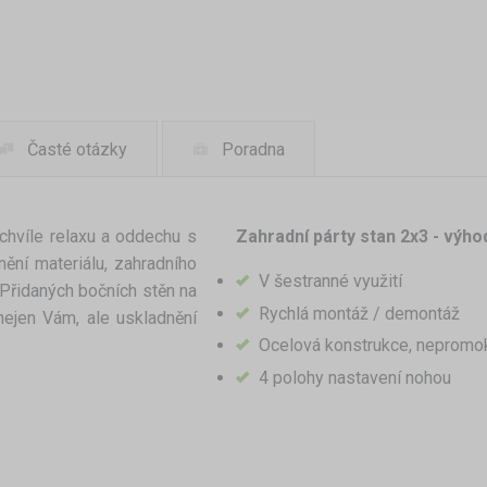
Časté otázky
Poradna
 chvíle relaxu a oddechu s
Zahradní párty stan 2x3 - výho
nění materiálu, zahradního
V šestranné využití
 Přidaných bočních stěn na
Rychlá montáž / demontáž
nejen Vám, ale uskladnění
Ocelová konstrukce, nepromo
4 polohy nastavení nohou