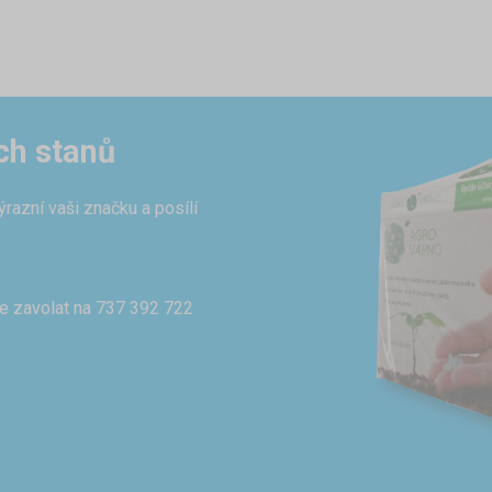
ch stanů
azní vaši značku a posílí
e zavolat na 737 392 722