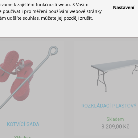
íváme k zajištění funkčnosti webu. S Vaším
Skladem
Nastavení
používat i pro měření používání webové stránky
455,00 Kč
m udělíte souhlas, můžete jej později zrušit.
ROZKLÁDACÍ PLASTOVÝ 
Skladem
KOTVÍCÍ SADA
3 209,00 Kč
Skladem