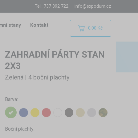
Tel.: 737 392 722
info@expodum.cz
mní stany
Kontakt
0,00 Kč
ZAHRADNÍ PÁRTY STAN
2X3
Zelená | 4 boční plachty
Barva:
Boční plachty: