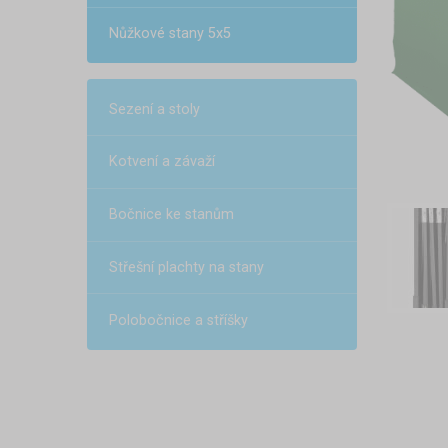
Nůžkové stany 5x5
Sezení a stoly
Kotvení a závaží
Bočnice ke stanům
Střešní plachty na stany
Polobočnice a stříšky