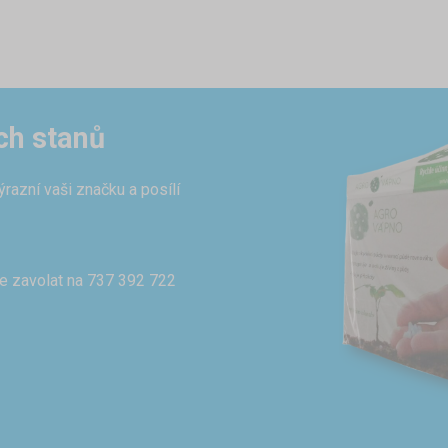
ch stanů
azní vaši značku a posílí
e zavolat na 737 392 722