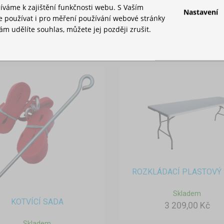
íváme k zajištění funkčnosti webu. S Vaším
Skladem
Nastavení
používat i pro měření používání webové stránky
455,00 Kč
m udělíte souhlas, můžete jej později zrušit.
ROZKLÁDACÍ PLASTOVÝ 
Skladem
KOTVÍCÍ SADA
3 209,00 Kč
Skladem