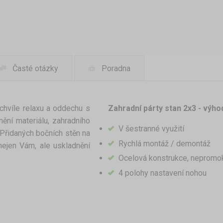
Časté otázky
Poradna
 chvíle relaxu a oddechu s
Zahradní párty stan 2x3 - výho
nění materiálu, zahradního
V šestranné využití
 Přidaných bočních stěn na
Rychlá montáž / demontáž
nejen Vám, ale uskladnění
Ocelová konstrukce, nepromo
4 polohy nastavení nohou