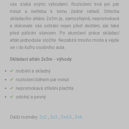
vás získá svými výhodami. Rozložení trvá jen pár
minut a netřeba k tomu žádné nářadí. Střecha
skládacího altánu 2x3m je, samozřejmě, nepromokavá
a dokonale vás ochrání nejen před deštěm, ale také
před pálícím sluncem. Po skončení práce skládací
altán jednoduše složíte. Nezabírá mnoho místa a vejde
se i do kufru osobního auta.
Skládací altán 2x3m - výhody
mobilní a skladný
rozložení během pár minut
nepromokavá střešní plachta
odolný a pevný
Další rozměry:
2x2
,
3x3
,
3x4,5
,
3x6