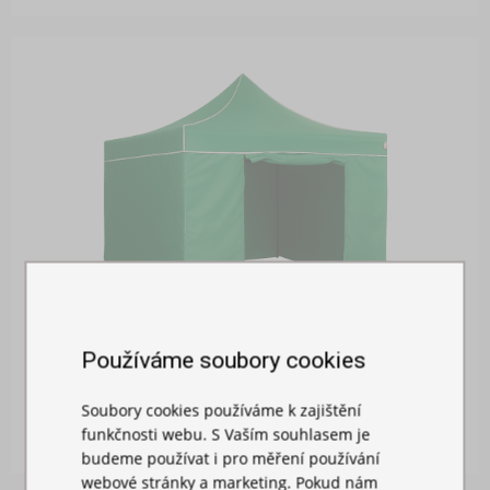
Používáme soubory cookies
BOČNÍ PLACHTA 3M S DVEŘMI
Soubory cookies používáme k zajištění
Skladem
funkčnosti webu. S Vaším souhlasem je
719,00 Kč
budeme používat i pro měření používání
webové stránky a marketing. Pokud nám