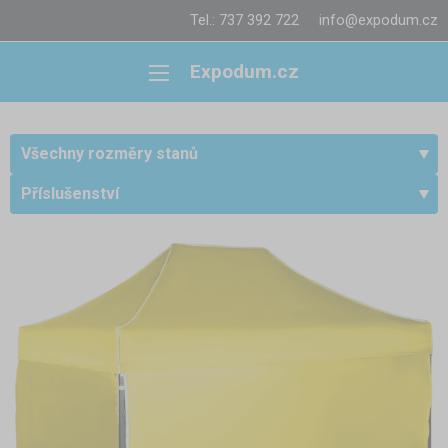
Tel.: 737 392 722
info@expodum.cz
Expodum.cz
Všechny rozměry stanů
Příslušenství