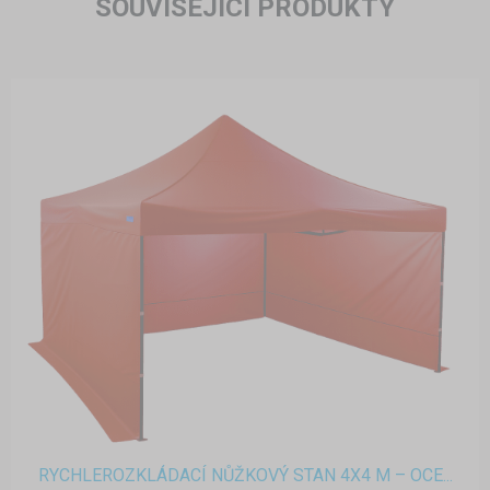
SOUVISEJÍCÍ PRODUKTY
RYCHLEROZKLÁDACÍ NŮŽKOVÝ STAN 4X4 M – OCE...