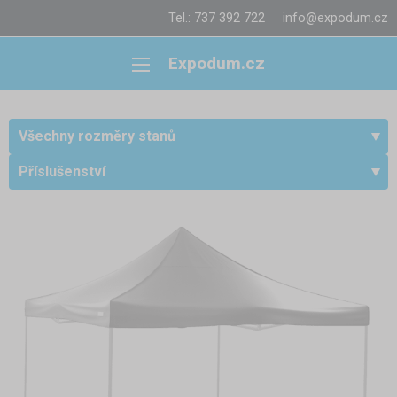
Tel.: 737 392 722
info@expodum.cz
Expodum.cz
Všechny rozměry stanů
Příslušenství