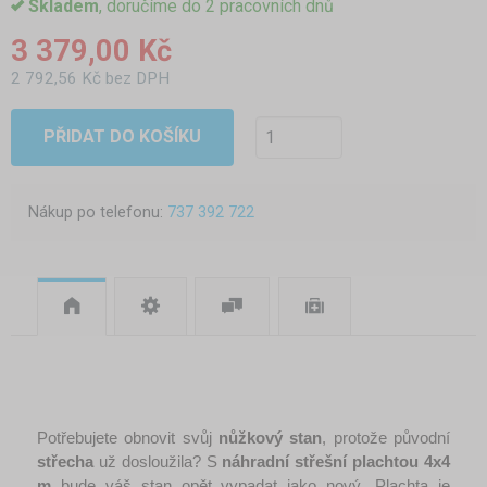
Skladem
, doručíme do 2 pracovních dnů
3 379,00 Kč
2 792,56 Kč bez DPH
PŘIDAT DO KOŠÍKU
Nákup po telefonu:
737 392 722
Potřebujete obnovit svůj 
nůžkový stan
, protože původní 
střecha
 už dosloužila? S 
náhradní střešní plachtou 4x4 
m
 bude váš stan opět vypadat jako nový. Plachta je 