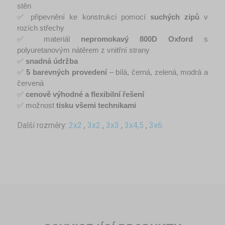
stěn
✅ připevnění ke konstrukci pomocí 
suchých zipů
 v 
rozích střechy
✅ materiál 
nepromokavý 800D Oxford
 s 
polyuretanovým nátěrem z vnitřní strany
✅ 
snadná údržba
✅ 
5 barevných provedení
 – bílá, černá, zelená, modrá a 
červená
✅ 
cenově výhodné a flexibilní řešení
✅ možnost 
tisku všemi technikami
Další rozměry:
2x2
,
3x2
,
3x3
,
3x4,5
,
3x6