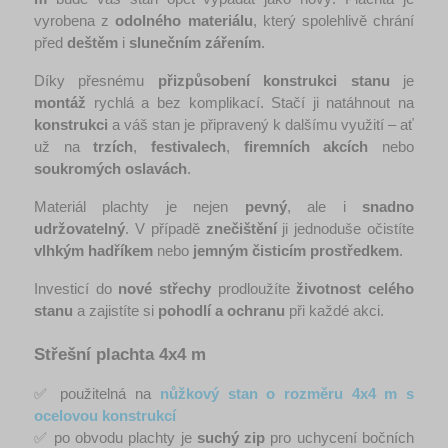
vyrobena z 
odolného materiálu
, který spolehlivě chrání 
před 
deštěm
 i 
slunečním zářením
.
Díky přesnému 
přizpůsobení konstrukci stanu
 je 
montáž
 rychlá a bez komplikací. Stačí ji natáhnout na 
konstrukci
 a váš stan je připravený k dalšímu využití – ať 
už na 
trzích
, 
festivalech
, 
firemních akcích
 nebo 
soukromých oslavách
.
Materiál plachty je nejen 
pevný
, ale i 
snadno 
udržovatelný
. V případě 
znečištění
 ji jednoduše očistíte 
vlhkým hadříkem
 nebo 
jemným čisticím prostředkem
.
Investicí do 
nové střechy
 prodloužíte 
životnost celého 
stanu
 a zajistíte si 
pohodlí a ochranu
 při každé akci.
Střešní plachta 4x4 m
✅ použitelná na 
nůžkový stan
o rozměru
4x4 m
s 
ocelovou konstrukcí
✅ po obvodu plachty je 
suchý zip
 pro uchycení bočních 