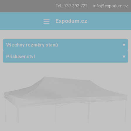
Tel.: 737 392 722
info@expodum.cz
Expodum.cz
Všechny rozměry stanů
Příslušenství