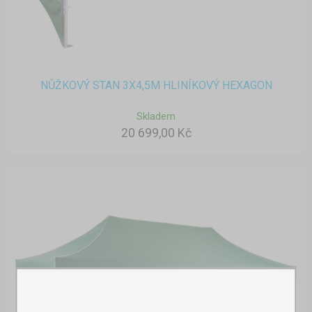
NŮŽKOVÝ STAN 3X4,5M HLINÍKOVÝ HEXAGON
Skladem
20 699,00 Kč