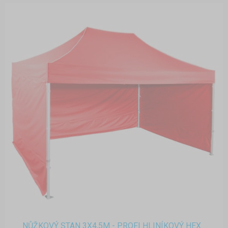
NŮŽKOVÝ STAN 3X4,5M - PROFI HLINÍKOVÝ HEX...