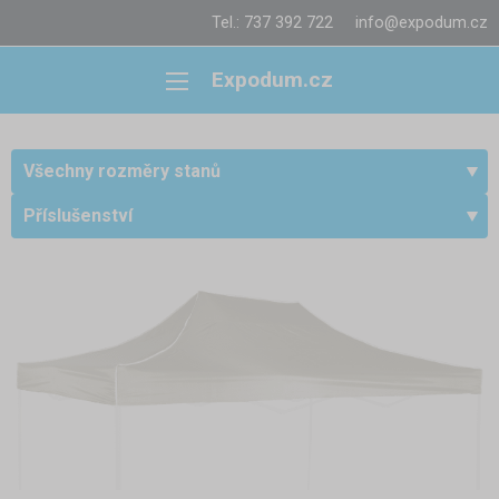
Tel.: 737 392 722
info@expodum.cz
Expodum.cz
Všechny rozměry stanů
Příslušenství