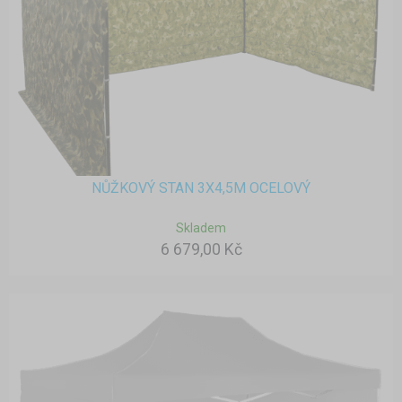
NŮŽKOVÝ STAN 3X4,5M OCELOVÝ
Skladem
6 679,00 Kč