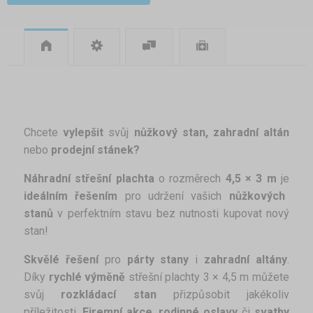
Chcete
vylepšit
svůj
nůžkový stan, zahradní altán
nebo
prodejní stánek?
Náhradní střešní plachta
o rozměrech
4,5 × 3 m
je
ideálním řešením
pro udržení vašich
nůžkových
stanů
v perfektním stavu bez nutnosti kupovat nový
stan!
Skvělé řešení
pro
párty stany
i
zahradní altány
.
Díky
rychlé výměně
střešní plachty 3 × 4,5 m můžete
svůj
rozkládací stan
přizpůsobit jakékoliv
příležitosti.
Firemní akce
,
rodinné oslavy
či
svatby