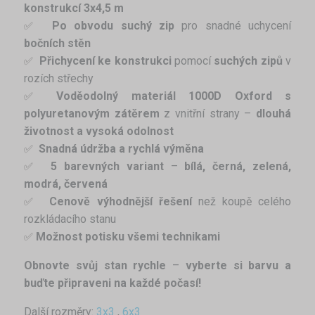
konstrukcí 3x4,5 m
Po obvodu suchý zip
pro snadné uchycení
✅ 
bočních stěn
Přichycení ke konstrukci
pomocí
suchých zipů
v
✅ 
rozích střechy
Voděodolný materiál
1000D Oxford s
✅ 
polyuretanovým zátěrem
z vnitřní strany –
dlouhá
životnost a vysoká odolnost
Snadná údržba a rychlá výměna
✅ 
5 barevných variant
–
bílá, černá, zelená,
✅ 
modrá, červená
Cenově výhodnější řešení
než koupě celého
✅ 
rozkládacího stanu
Možnost potisku všemi technikami
✅ 
Obnovte svůj stan rychle
–
vyberte si barvu a
buďte připraveni na každé počasí!
Další rozměry:
3x3
,
6x3