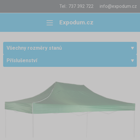
Tel.: 737 392 722
info@expodum.cz
Expodum.cz
Všechny rozměry stanů
Příslušenství