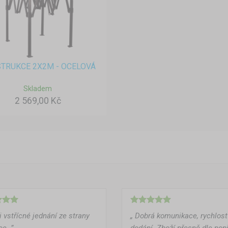
TRUKCE 2X2M - OCELOVÁ
Skladem
2 569,00 Kč
i vstřícné jednání ze strany
„ Dobrá komunikace, rychlost
ce. ”
dodání. Zboží přesně dle pop