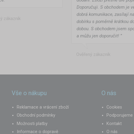
Doporučuji. S obchodem je v
dobrá komunikace, zasílají n
ý zákazník
dobírku s poměrně krátkou d
dobou. S obchodem jsem sp
a můžu jen doporučit! ”
Ověřený zákazník
Vše o nákupu
O nás
Reklamace a vrácení zboží
Cookies
Obchodní podmínky
Podporujeme
Možnosti platby
Kontakt
Informace o dopravě
O nás