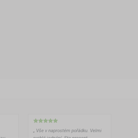
„ Vše v naprostém pořádku. Velmi
isu.
rychlé jednání. Sto procent