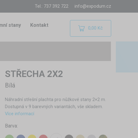
Tel.: 737 392 722
info@expodum.cz
mní stany
Kontakt
0,00 Kč
STŘECHA 2X2
Bílá
Náhradní střešní plachta pro nůžkové stany 2×2 m.
Dostupná v 9 barevných variantách, vše skladem.
Více informací
Barva: