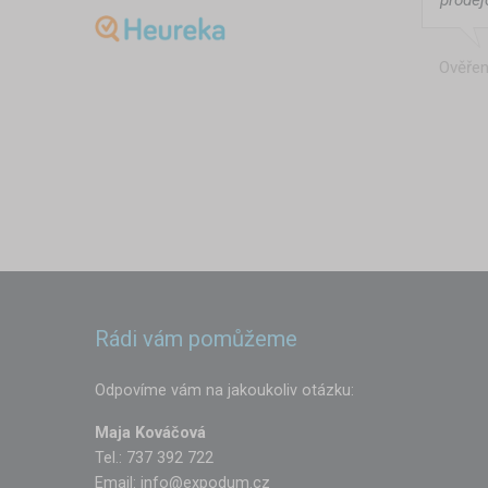
Ověřen
Rádi vám pomůžeme
Odpovíme vám na jakoukoliv otázku:
Maja Kováčová
Tel.: 737 392 722
Email:
info@expodum.cz