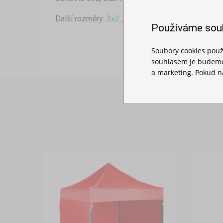
Další rozměry:
3x2
,
3x3
,
3x4,5
,
3x6
Používáme sou
Soubory cookies použ
souhlasem je budeme 
a marketing. Pokud ná