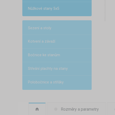
Nůžkové stany 5x5
Sezení a stoly
Kotvení a závaží
Bočnice ke stanům
Střešní plachty na stany
Polobočnice a stříšky
Rozměry a parametry