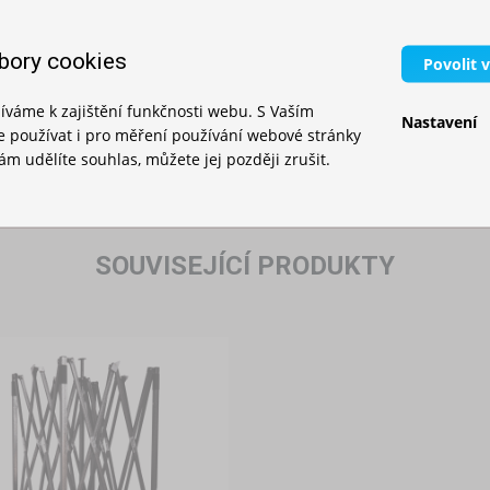
bory cookies
Povolit 
íváme k zajištění funkčnosti webu. S Vaším
Nastavení
používat i pro měření používání webové stránky
m udělíte souhlas, můžete jej později zrušit.
SOUVISEJÍCÍ PRODUKTY