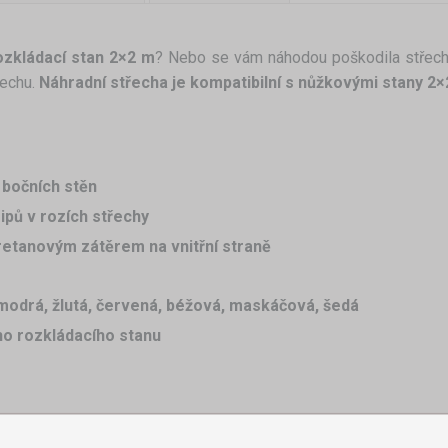
ozkládací stan 2×2 m
? Nebo se vám náhodou poškodila střec
echu.
Náhradní střecha je kompatibilní s nůžkovými stany 2
 bočních stěn
pů v rozích střechy
retanovým zátěrem na vnitřní straně
, modrá, žlutá, červená, béžová, maskáčová, šedá
ho rozkládacího stanu
buďte připraveni na každé počasí!