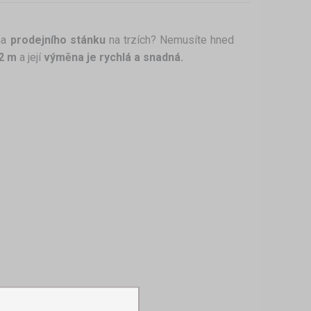
ha
prodejního stánku
na trzích? Nemusíte hned
×2 m
a její
výměna je rychlá a snadná.