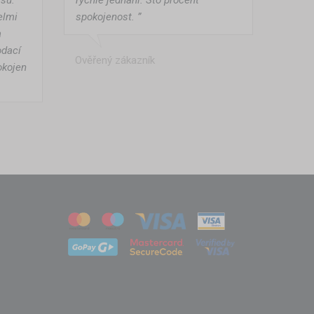
elmi
spokojenost. ”
a
odací
Ověřený zákazník
okojen