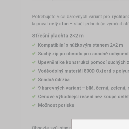
Potřebujete více barevných variant pro
rychlor
kupovat
celý stan
– stačí jednoduše vyměnit stř
Střešní plachta 2×2 m
Kompatibilní s nůžkovým stanem 2×2 m
Suchý zip po obvodu
pro snadné uchycení
Upevnění ke konstrukci pomocí suchých zi
Voděodolný materiál
800D Oxford s polyu
Snadná údržba
9 barevných variant
– bílá, černá, zelená
Cenově výhodnější řešení
než koupě celé
Možnost potisku
Obnovte svůj stan rychle
– vyberte si barvu a 