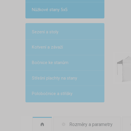
Nůžkové stany 5x5
Sezení a stoly
Kotvení a závaží
Bočnice ke stanům
Střešní plachty na stany
Polobočnice a stříšky
Rozměry a parametry