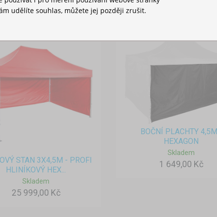
m udělíte souhlas, můžete jej později zrušit.
BOČNÍ PLACHTY 4,5M
HEXAGON
Skladem
OVÝ STAN 3X4,5M - PROFI
1 649,00 Kč
HLINÍKOVÝ HEX...
Skladem
25 999,00 Kč