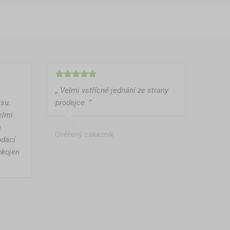
„ Velmi vstřícné jednání ze strany
isu.
prodejce. ”
elmi
a
Ověřený zákazník
odací
okojen