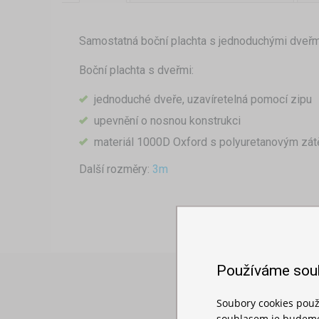
Samostatná boční plachta s jednoduchými dveřmi
Boční plachta s dveřmi:
jednoduché dveře, uzavíretelná pomocí zipu
upevnění o nosnou konstrukci
materiál 1000D Oxford s polyuretanovým zá
Další rozměry:
3m
Používáme sou
Soubory cookies použ
souhlasem je budeme 