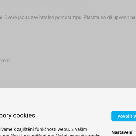
. Dveře jsou uzavíratelné pomocí zipu. Plachta se dá upveniť n
těrem
bory cookies
Povolit 
íváme k zajištění funkčnosti webu. S Vaším
Nastavení
SOUVISEJÍCÍ PRODUKTY
používat i pro měření používání webové stránky