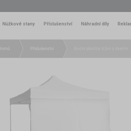
Nůžkové stany
Příslušenství
Náhradní díly
Rekla
Domů
Příslušenství
Boční plachta 4,5m s dveřmi 