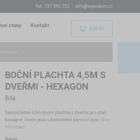
Tel.: 737 392 722
info@expodum.cz
mní stany
Kontakt
0,00 Kč
- hexagon
BOČNÍ PLACHTA 4,5M S
DVEŘMI - HEXAGON
Bílá
Samostatná 4,5m boční plachta s dveřmi pro stan
hexagon. Dveře jsou uzavíratelné pomocí zipu.
Více
informací
Barva: