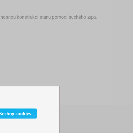
a nosnou konstrukci stanu pomocí suchého zipu.
všechny cookies