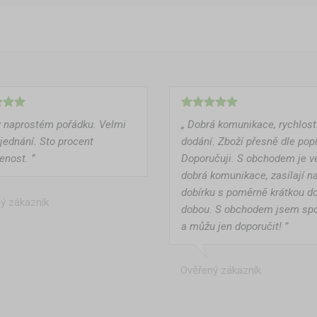
v naprostém pořádku. Velmi
„ Dobrá komunikace, rychlost
 jednání. Sto procent
dodání. Zboží přesně dle pop
enost. ”
Doporučuji. S obchodem je v
dobrá komunikace, zasílají n
dobírku s poměrně krátkou d
ý zákazník
dobou. S obchodem jsem sp
a můžu jen doporučit! ”
Ověřený zákazník