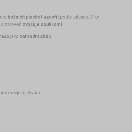
mocí
bočních plachet
uzavřít
podle situace. Díky
a zároveň
zvyšuje soukromí
.
radě
jako
zahradní altán
.
proti vnějším vlivům.