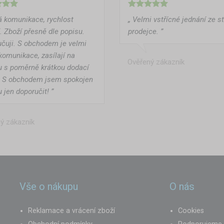
á komunikace, rychlost
„ Velmi vstřícné jednání ze s
. Zboží přesně dle popisu.
prodejce. ”
čuji. S obchodem je velmi
komunikace, zasílají na
Ověřený zákazník
u s poměrně krátkou dodací
. S obchodem jsem spokojen
 jen doporučit! ”
ý zákazník
Vše o nákupu
O nás
Reklamace a vrácení zboží
Cookies