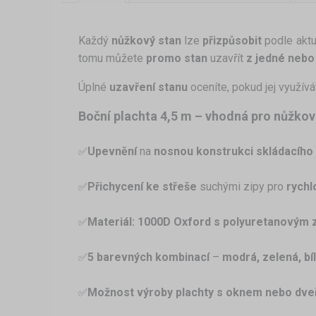
Každý
nůžkový stan
lze
přizpůsobit
podle aktu
tomu můžete
promo stan
uzavřít
z jedné nebo
Úplné
uzavření stanu
oceníte, pokud jej využívá
Boční plachta 4,5 m – vhodná pro nůžko
Upevnění
na
nosnou konstrukci skládacího
✅
Přichycení ke střeše
suchými zipy pro
rychl
✅
Materiál:
1000D Oxford s polyuretanovým 
✅
5 barevných kombinací
–
modrá, zelená, bí
✅
Možnost výroby plachty s oknem nebo dve
✅