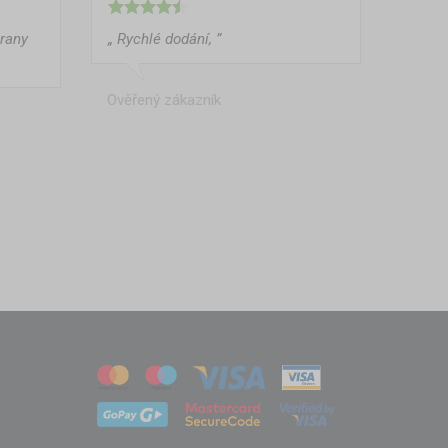
trany
„ Rychlé dodání, ”
Ověřený zákazník