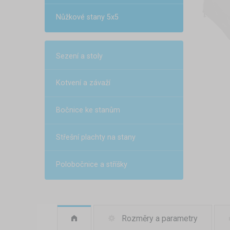
Nůžkové stany 5x5
Sezení a stoly
Kotvení a závaží
Bočnice ke stanům
Střešní plachty na stany
Polobočnice a stříšky
Rozměry a parametry