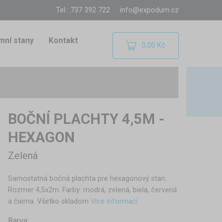
Tel.: 737 392 722
info@expodum.cz
mní stany
Kontakt
0,00 Kč
BOČNÍ PLACHTY 4,5M -
HEXAGON
Zelená
Samostatná bočná plachta pre hexagonový stan.
Rozmer 4,5x2m. Farby: modrá, zelená, biela, červená
a čierna. Všetko skladom
Více informací
Barva: