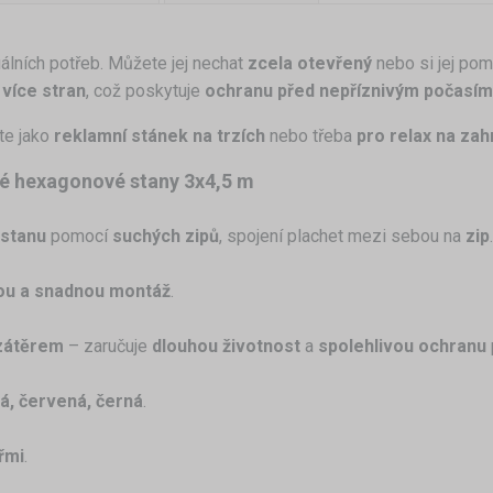
álních potřeb. Můžete jej nechat
zcela otevřený
nebo si jej po
 více stran
, což poskytuje
ochranu před nepříznivým počasím
te jako
reklamní stánek na trzích
nebo třeba
pro relax na zah
vé hexagonové stany 3x4,5 m
 stanu
pomocí
suchých zipů
, spojení plachet mezi sebou na
zip
.
ou a snadnou montáž
.
zátěrem
– zaručuje
dlouhou životnost
a
spolehlivou ochranu
lá, červená, černá
.
řmi
.