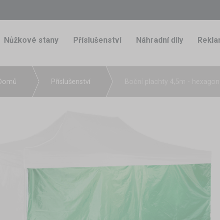
Nůžkové stany
Příslušenství
Náhradní díly
Rekla
Domů
Příslušenství
Boční plachty 4,5m - hexagon