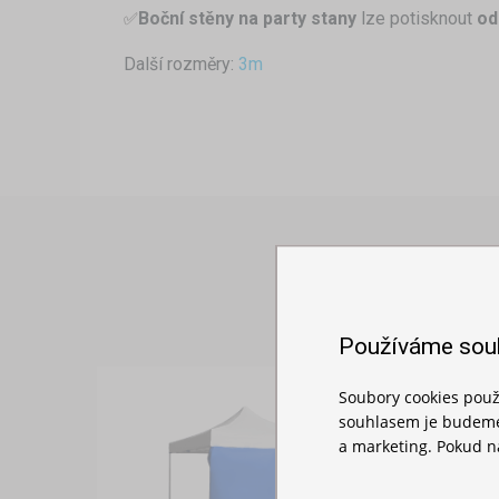
Boční stěny na party stany
lze potisknout
od
✅
Další rozměry:
3m
Používáme sou
Soubory cookies použ
souhlasem je budeme 
a marketing. Pokud ná