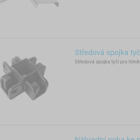
Středová spojka ty
Středová spojka tyčí pro hlin
Náhradní noha ke s