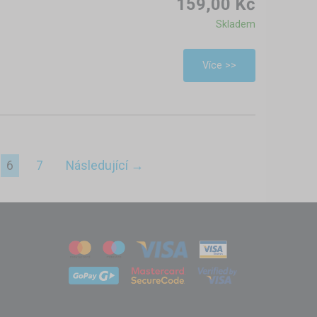
159,00 Kč
Skladem
Více >>
6
7
Následující →