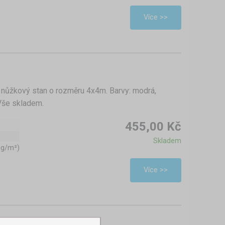
Více >>
 nůžkový stan o rozměru 4x4m. Barvy: modrá,
 Vše skladem.
455,00 Kč
Skladem
0g/m²)
Více >>