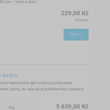
40 mm – horní a dolní
229,00 Kč
Skladem
Více >>
e 4×4 m
stivalu nebo promo akci zaskočí poškozená
mená jistotu, že vaše akce proběhne bez stresu a
5 639,00 Kč
19kg