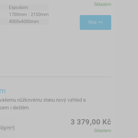
Skladem
Expodom
1700mm - 2150mm
4000x4000mm
Více >>
4m
 vašemu nůžkovému stanu nový vzhled a
ncem i deštěm.
3 379,00 Kč
40g/m²)
Skladem