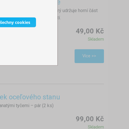
 nůžkové konstrukce
e nepostradatelný prvek, který udržuje horní část
polehlivou za všech okolností.
všechny cookies
49,00 Kč
Skladem
Více >>
iek oceľového stanu
anatými tyčemi – pár (2 ks)
99,00 Kč
Skladem