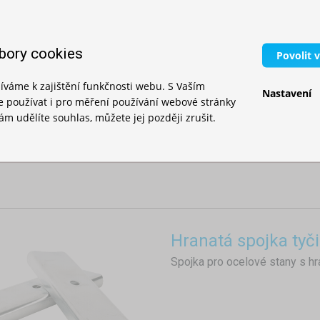
L-spojka pro tyčky
L-ková spojka je nenápadný, al
nožnicového stanu pevnou a s
bory cookies
Povolit 
íváme k zajištění funkčnosti webu. S Vaším
Nastavení
používat i pro měření používání webové stránky
m udělíte souhlas, můžete jej později zrušit.
Hranatá spojka tyč
Spojka pro ocelové stany s hr