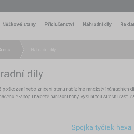
Nůžkové stany
Příslušenství
Náhradní díly
Rekla
Domů
Náhradní díly
radní díly
ě poškození nebo zničení stanu nabízíme množství náhradních dí
našeho e-shopu najdete náhradní nohy, vysunutou střešní část, čás
Spojka tyčiek hexa