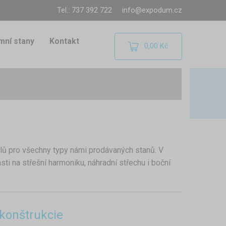
Tel.: 737 392 722
info@expodum.cz
mní stany
Kontakt
0,00 Kč
lů pro všechny typy námi prodávaných stanů. V
ti na střešní harmoniku, náhradní střechu i boční
 konštrukcie