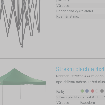
plachet):
Výrobce:
Podchodná výška stanu:
Rozměr stanu:
Strešní plachta 4x
Náhradní střecha 4x4 m dodá
spolehlivou ochranu před slu
Farby:
Střešní plachta:
Oxford 800D (3
Výrobce:
Expodom