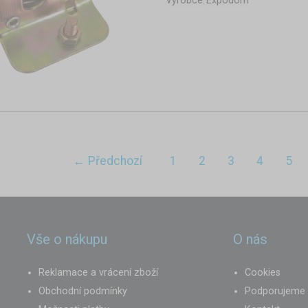
Výrobce:
Expodom
← Předchozí
1
2
3
4
5
Vše o nákupu
O nás
Reklamace a vrácení zboží
Cookies
Obchodní podmínky
Podporujeme