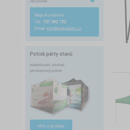
rád poradí
Maja Kováčová
Tel.:
737 392 722
Email:
info@expodum.cz
Potisk párty stanů
Nažehlování, sítotisk,
plnobarevný potisk
Více o potisku