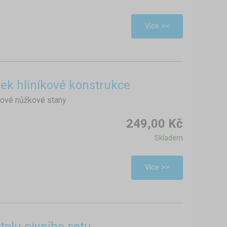
Více >>
ček hliníkové konstrukce
íkové nůžkové stany
249,00 Kč
Skladem
Více >>
tolu pivního setu