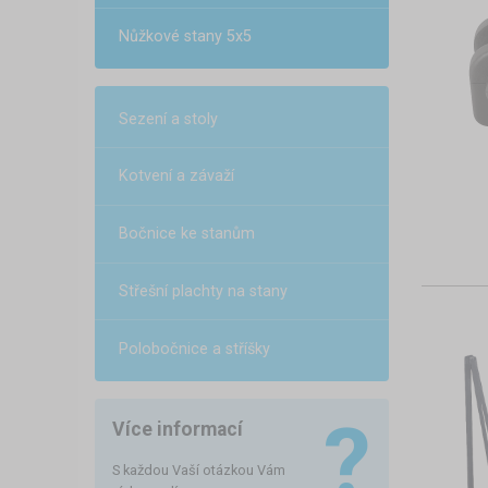
Nůžkové stany 5x5
Sezení a stoly
Kotvení a závaží
Bočnice ke stanům
Střešní plachty na stany
Polobočnice a stříšky
Více informací
S každou Vaší otázkou Vám