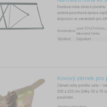
Ocelová noha stolu k pivnímu 
zelená povrchová úprava zajiš
dispozici ve variantách pro ší
oceľ 27×27×3 mm, 
Konstrukce:
lakovaná farba
Výrobce:
Expodom
Kovový zámek pro pi
Zámek nohy pivního setu – náhr
200 a 220 cm (šířky 50 a 70 
používání..