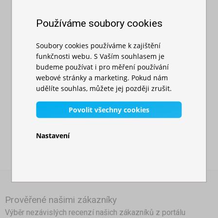
3 barevná provedení s dodáním do 2 dnů:
✅
Používáme soubory cookies
maskáčová, béžová, šedá
✅ možnost výroby plachty s oknem a dveřmi zároveň
Soubory cookies používáme k zajištění
funkčnosti webu. S Vaším souhlasem je
✅ boční plachtu vám můžeme potisknout – váš 
budeme používat i pro měření používání
nůžkový stan tak bude působit profesionálně
webové stránky a marketing. Pokud nám
✅ nekompatibilní se stany s hexagonovou konstrukcí
udělíte souhlas, můžete jej později zrušit.
Povolit všechny cookies
Nastavení
Prověřené našimi zákazníky
Výběr nezávislých recenzí našich zákazníků z portálu