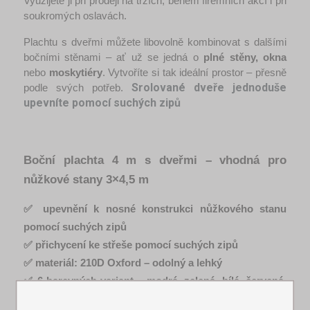
Využijete ji při prodeji na trzích, během firemních akcí i při 
soukromých oslavách.
Plachtu s dveřmi můžete libovolně kombinovat s dalšími 
bočními stěnami – ať už se jedná o 
plné stěny, okna
nebo 
moskytiéry
. Vytvoříte si tak ideální prostor – přesně 
Srolované dveře jednoduše
podle svých potřeb. 
upevníte pomocí suchých zipů
Boční plachta 4 m s dveřmi – vhodná pro 
nůžkové stany 3×4,5 m
✅ upevnění k nosné konstrukci nůžkového stanu 
pomocí suchých zipů
✅ přichycení ke střeše pomocí suchých zipů
✅ materiál: 210D Oxford – odolný a lehký
✅ 6 barevných variant – modrá, zelená, bílá, červená, 
žlutá, černá