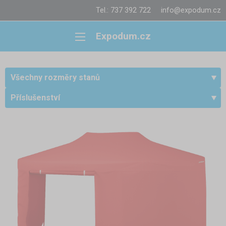
Tel.: 737 392 722
info@expodum.cz
Expodum.cz
Všechny rozměry stanů
Příslušenství