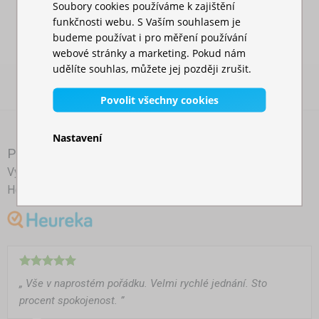
Soubory cookies používáme k zajištění
funkčnosti webu. S Vaším souhlasem je
budeme používat i pro měření používání
webové stránky a marketing. Pokud nám
udělíte souhlas, můžete jej později zrušit.
Povolit všechny cookies
Nastavení
Prověřené našimi zákazníky
Výběr nezávislých recenzí našich zákazníků z portálu
Heuréka
„ Vše v naprostém pořádku. Velmi rychlé jednání. Sto
procent spokojenost. ”