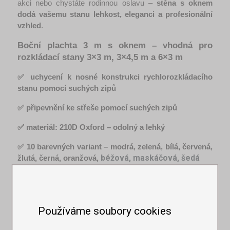
akci nebo chystáte rodinnou oslavu – 
stěna s oknem 
dodá vašemu stanu lehkost, eleganci a profesionální 
vzhled
.
Boční plachta 3 m s oknem – vhodná pro 
rozkládací stany 3×3 m, 3×4,5 m a 6×3 m
✅ uchycení k nosné konstrukci rychlorozkládacího 
stanu pomocí suchých zipů
✅ připevnění ke střeše pomocí suchých zipů
✅ materiál: 210D Oxford – odolný a lehký
✅ 10 barevných variant – modrá, zelená, bílá, červená, 
béžová, maskáčová, šedá
žlutá, černá, oranžová, 
✅ možnost výroby plachty s oknem i dveřmi současně
✅ možnost výroby okna dle vašeho návrhu
Používáme soubory cookies
✅ nekompatibilní se stany s hexagonovou konstrukcí