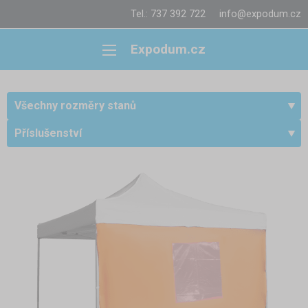
Tel.: 737 392 722
info@expodum.cz
Expodum.cz
Všechny rozměry stanů
Příslušenství