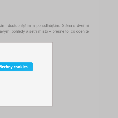
jším, dostupnějším a pohodlnějším. Stěna s dveřmi 
vými pohledy a šetří místo – přesně to, co oceníte 
ých potřeb.
všechny cookies