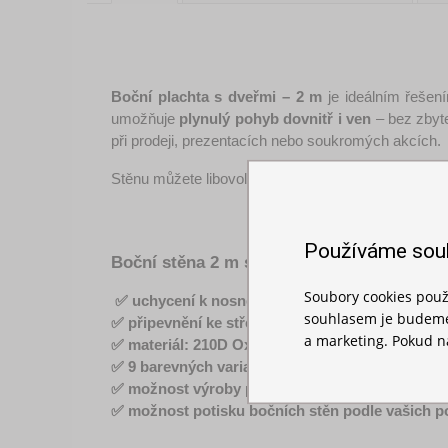
Boční plachta s dveřmi – 2 m
 je ideálním řešen
umožňuje
 plynulý pohyb dovnitř i ven
 – bez zbyt
při prodeji, prezentacích nebo soukromých akcích.
Stěnu můžete libovolně kombinovat 
s plnými bočn
Používáme sou
Boční stěna 2 m s dveřmi – vhodná pro n
Soubory cookies použ
 ✅ uchycení k nosné konstrukci nůžkového sta
souhlasem je budeme 
✅ připevnění ke střeše pomocí suchých zipů
a marketing. Pokud ná
✅ materiál: 210D Oxford – odolný a lehký
✅ 9 barevných variant – modrá, zelená, bílá, červ
✅ možnost výroby plachty s oknem a dveřmi zá
✅ možnost potisku bočních stěn podle vašich 