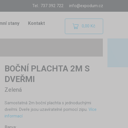
Tel.: 737 392 722
info@expodum.cz
mní stany
Kontakt
0,00 Kč
BOČNÍ PLACHTA 2M S
DVEŘMI
Zelená
Samostatná 2m boční plachta s jednoduchými
dveřmi. Dveře jsou uzavíratelné pomocí zipu.
Více
informací
Barva: