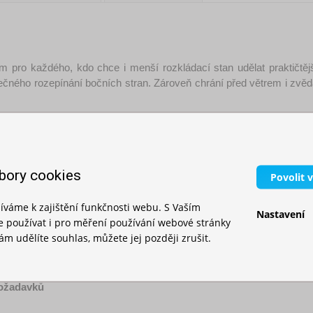
ím pro každého, kdo chce i menší rozkládací stan udělat praktičtě
ečného rozepínání bočních stran. Zároveň chrání před větrem i zvěda
icemi, okny 
nebo 
moskytiérou 
a vytvořit si prostor 
přesně podle sv
bory cookies
Povolit 
ůžkové stany 2×2 m a 2×3 m
íváme k zajištění funkčnosti webu. S Vaším
nu pomocí suchých zipů
Nastavení
používat i pro měření používání webové stránky
m udělíte souhlas, můžete jej později zrušit.
béžová, maskáčová, šedá
ená, žlutá, černá, 
roveň
požadavků