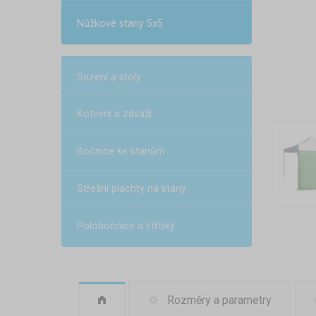
Nůžkové stany 5x5
Sezení a stoly
Kotvení a závaží
Bočnice ke stanům
Střešní plachty na stany
Polobočnice a stříšky
Rozměry a parametry