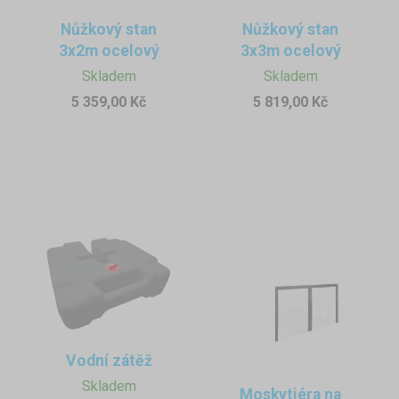
Nůžkový stan
Nůžkový stan
3x2m ocelový
3x3m ocelový
Skladem
Skladem
5 359,00 Kč
5 819,00 Kč
Proč je rychloskládací stan se síťkou proti hmyzu
praktický?
Jednou z největších výhod rychloskládacích (tzv. pavilonových)
zahradních stanů je jejich velmi snadná montáž i demontáž – bez
Vodní zátěž
použití nářadí je postavíte během několika minut. To ocení každý,
Skladem
kdo nechce mít na zahradě trvalou konstrukci, ale občas
Moskytiéra na