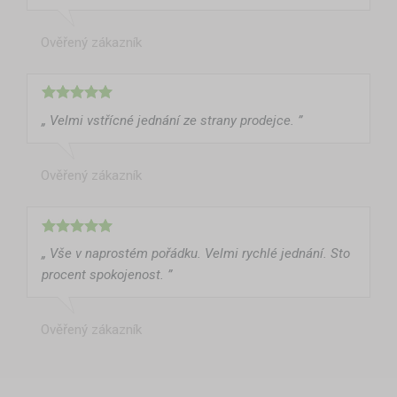
každý najde ideální variantu – ať už pro rodinný odpočinek,
Ověřený zákazník
pohoštění hostů nebo výjimečné události. Dobře zvolený stan
přináší do zahrady nejen pohodlí, ale i šmrnc.
„ Velmi vstřícné jednání ze strany prodejce. ”
Ověřený zákazník
„ Vše v naprostém pořádku. Velmi rychlé jednání. Sto
procent spokojenost. ”
Ověřený zákazník