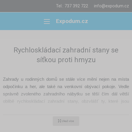
Tel.: 737 392 722
info@expodum.cz
Expodum.cz
Rychloskládací zahradní stany se
síťkou proti hmyzu
Zahrady u rodinných domů se stále více mění nejen na místa
odpočinku a her, ale také na venkovní obývací pokoje. Vedle
správně zvoleného zahradního nábytku se těší čím dál větší
oblibě rychloskládací zahradní stany, obzvlášť ty, které jsou
vybavené síťkou proti hmyzu. Tyto stany poskytují nejen
příjemný stín a ochranu před nepříznivým počasím, ale jsou také
Ukaž více
velmi univerzální – ideální pro rodinná a přátelská setkání, letní
grilování nebo jako venkovní hrací koutek pro děti.