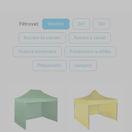
Filtrovat:
Všechno
2x3
3x3
Bočnice ke stanům
Kotvení a závaží
Ocelová konstrukce
Polobočnice a stříšky
Příslušenství
category