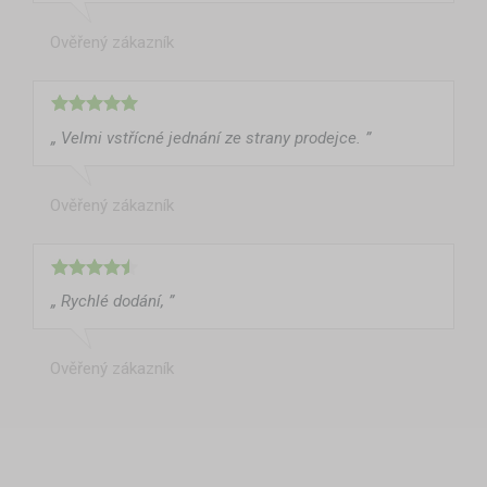
stan stává
reprezentativním prvkem
, který vzbuzuje důvěru a
Ověřený zákazník
profesionalitu.
„ Velmi vstřícné jednání ze strany prodejce. ”
Ověřený zákazník
„ Rychlé dodání, ”
Ověřený zákazník