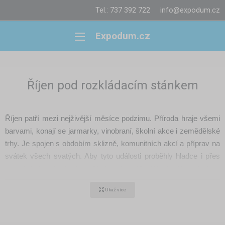
Tel.: 737 392 722
info@expodum.cz
Expodum.cz
Říjen pod rozkládacím stánkem
Říjen patří mezi nejživější měsíce podzimu. Příroda hraje všemi
barvami, konají se jarmarky, vinobraní, školní akce i zemědělské
trhy. Je spojen s obdobím sklizně, komunitních akcí a příprav na
svátek všech svatých. Aby tyto události proběhly hladce i přes
proměnlivé počasí, obce, školy a farmáři stále častěji sahají po
rozkládacích nůžkových stanech
a
prodejních stáncích
.
Ukaž více
Spolehlivý přístřešek pro podzimní trhy a akce
V říjnu se koná množství lokálních trhů, farmářských dnů či