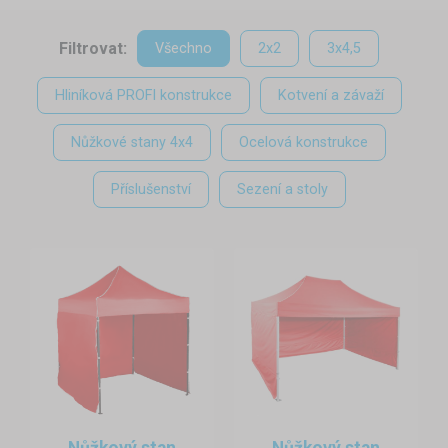
ochutnávek.
Ocelové nůžkové stany
jsou ideální pro náročnější
Filtrovat:
Všechno
2x2
3x4,5
akce – odolají větru i dešti a poskytnou bezpečné zázemí
prodejcům i návštěvníkům.
Hliníkové prodejní stánky
zase
Hliníková PROFI konstrukce
Kotvení a závaží
ocení ti, kteří potřebují lehkou a snadno přenosnou konstrukci
vhodnou pro časté přesuny mezi akcemi.
Nůžkové stany 4x4
Ocelová konstrukce
Pod stanem tak mohou pohodlně prodávat:
Příslušenství
Sezení a stoly
místní pěstitelé ovoce a zeleniny,
včelaři s medem,
výrobci sýrů, džemů a domácích produktů,
řemeslníci a květináři.
Nůžkový stan
Nůžkový stan