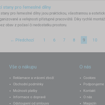
í stany pro řemeslné dílny
 stany pro řemeslné dílny jsou praktickou, všestrannou a esteticko
ganizované a veřejnosti přístupné pracoviště. Díky rychlé mont
 bez obav z počasí či nedostatku prostoru.
← Předchozí
1
6
7
8
9
10
Vše o nákupu
O nás
Reklamace a vrácení zboží
Cookies
Obchodní podmínky
Podporujeme
Možnosti platby
Kontakt
Informace o dopravě
O nás
Odstoupení od smlouvy
Magazín