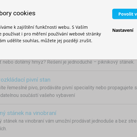
cím, umožňující organizátorům flexibilně a rychle se přizpůsobi
bory cookies
Povolit 
í stan s vlastní potiskem
íváme k zajištění funkčnosti webu. S Vaším
dět tam, kde na tom záleží
Nastavení
používat i pro měření používání webové stránky
m udělíte souhlas, můžete jej později zrušit.
vý stánek
čas odpočinku, grilování, výletů a dlouhých odpolední v přírodě. 
šť nebo dotěrný hmyz? Řešení je jednoduché – piknikový stánek.
ozkládací pivní stan
číte řemeslné pivo, prodáváte pivní speciality nebo propagujete sv
datelnou součástí vašeho vybavení
ný stánek na vinobraní
 stánek na vinobraní vám umožní prodávat jednoduše a bez stres
ích.