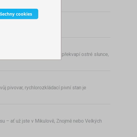
t měnícím se podmínkám.
všechny cookies
Ale co když vás během pikniku překvapí ostré slunce,
ůj pivovar, rychlorozkládací pivní stan je
u – ať už jste v Mikulově, Znojmě nebo Velkých