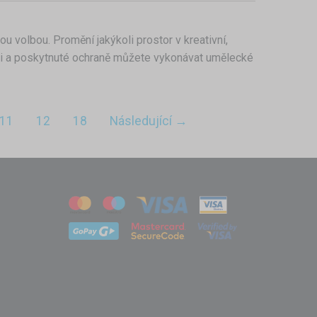
u volbou. Promění jakýkoli prostor v kreativní,
áži a poskytnuté ochraně můžete vykonávat umělecké
11
12
18
Následující →