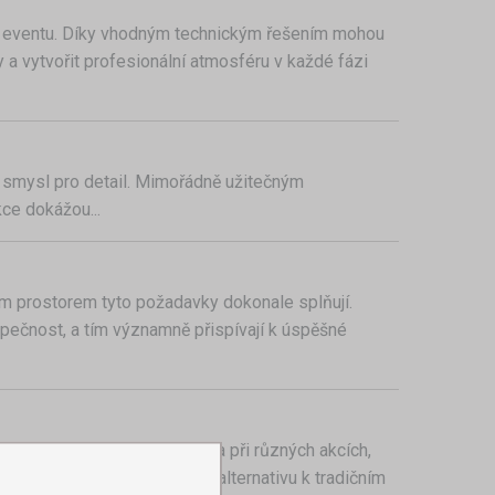
ho eventu. Díky vhodným technickým řešením mohou
y a vytvořit profesionální atmosféru v každé fázi
a smysl pro detail. Mimořádně užitečným
ce dokážou...
ným prostorem tyto požadavky dokonale splňují.
ezpečnost, a tím významně přispívají k úspěšné
y v oblasti cateringu, zejména při různých akcích,
nky, představují pohodlnou alternativu k tradičním