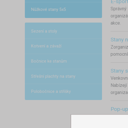
E-sport
Správný 
Nůžkové stany 5x5
organizá
akce.
Sezení a stoly
Stany n
Kotvení a závaží
Zorganiz
pomocník
Bočnice ke stanům
Stany 
Střešní plachty na stany
Venkovní
Nabízejí
Polobočnice a stříšky
organizac
Pop-up
Mobilní 
festival