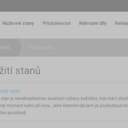
Nůžkové stany
Příslušenství
Náhradní díly
Rekla
Domů
Využití stanů
žití stanů
ecký stan
stan je nenahraditelnou součástí výbavy každého, kdo tráví dlouh
vný moment nebo při lovu. Jeho hlavním úkolem je poskytnout lovc
ého prostředí.