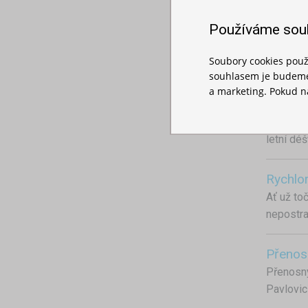
restaura
Používáme sou
Reklamn
Soubory cookies použ
Buďte vi
souhlasem je budeme 
a marketing. Pokud ná
Pikniko
Léto je 
letní dé
Rychlor
Ať už to
nepostra
Přenos
Přenosný
Pavlovic