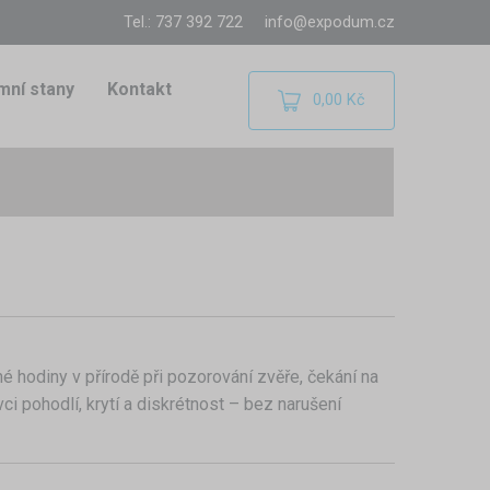
Tel.: 737 392 722
info@expodum.cz
mní stany
Kontakt
0,00 Kč
é hodiny v přírodě při pozorování zvěře, čekání na
i pohodlí, krytí a diskrétnost – bez narušení