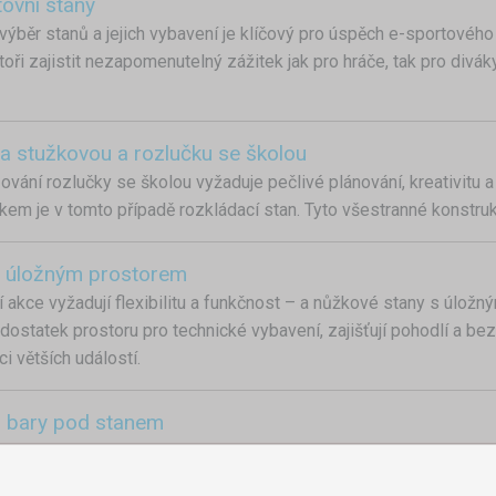
ovní stany
výběr stanů a jejich vybavení je klíčový pro úspěch e-sportové
toři zajistit nezapomenutelný zážitek jak pro hráče, tak pro divák
a stužkovou a rozlučku se školou
ování rozlučky se školou vyžaduje pečlivé plánování, kreativitu 
em je v tomto případě rozkládací stan. Tyto všestranné konstruk
s úložným prostorem
 akce vyžadují flexibilitu a funkčnost – a nůžkové stany s úlož
 dostatek prostoru pro technické vybavení, zajišťují pohodlí a b
i větších událostí.
 bary pod stanem
pouliční gastronomie patří mezi nejrychleji se rozvíjející segment
ech nebo veletrzích. Pop-up bary, tedy dočasné gastronomické stá