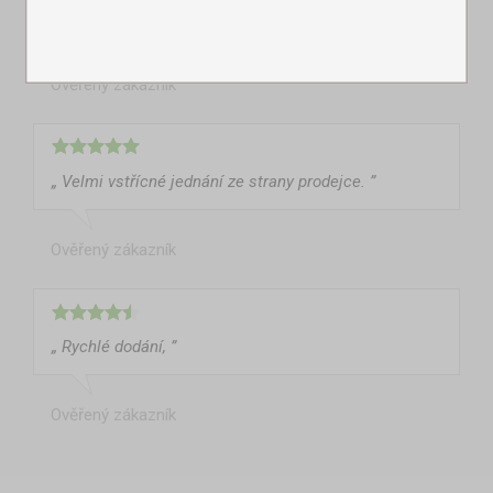
procent spokojenost. ”
Ověřený zákazník
„ Velmi vstřícné jednání ze strany prodejce. ”
Ověřený zákazník
„ Rychlé dodání, ”
Ověřený zákazník