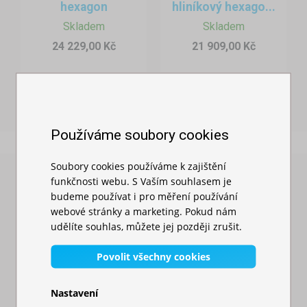
hexagon
hliníkový hexago...
Farmáři a drobní pěstitelé
Skladem
Skladem
24 229,00 Kč
21 909,00 Kč
Výrobci domácích potravin a nápojů
Prodejci medu, sýrů, vajec a masa
Zahrádkáři a hobby pěstitelé
Používáme soubory cookies
Soubory cookies používáme k zajištění
Organizátoři farmářských trhů a jarmarků
Prověřené našimi zákazníky
funkčnosti webu. S Vaším souhlasem je
Výběr nezávislých recenzí našich zákazníků z portálu
budeme používat i pro měření používání
Heuréka
webové stránky a marketing. Pokud nám
udělíte souhlas, můžete jej později zrušit.
Povolit všechny cookies
Nastavení
„ Vše v naprostém pořádku. Velmi rychlé jednání. Sto