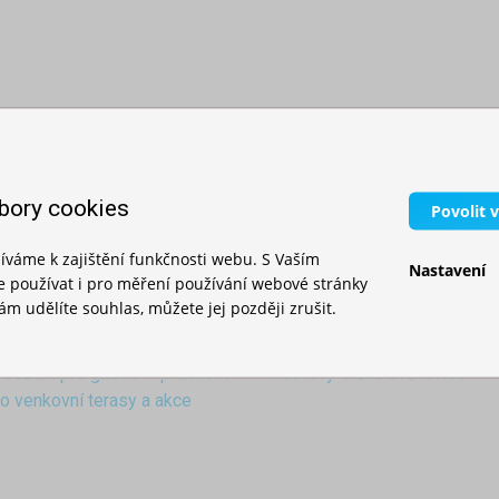
bory cookies
Povolit 
íváme k zajištění funkčnosti webu. S Vaším
Nastavení
používat i pro měření používání webové stránky
toly a plastové sezení pro
Bistro stůl pro gastro, kavárny
m udělíte souhlas, můžete jej později zrušit.
y a akce
 sezení pro gastro – praktické
Plastový stůl a dvě lavice
ro venkovní terasy a akce