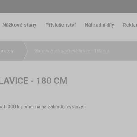
Nůžkové stany
Příslušenství
Náhradní díly
Rekla
a stoly
Samostatná plastová lavice - 180 cm
AVICE - 180 CM
tí 300 kg. Vhodná na zahradu, výstavy i