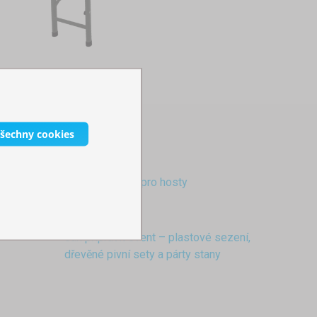
všechny cookies
 a terasy
Koktejlový stůl pro hosty
Jak připravit event – plastové sezení,
dřevěné pivní sety a párty stany