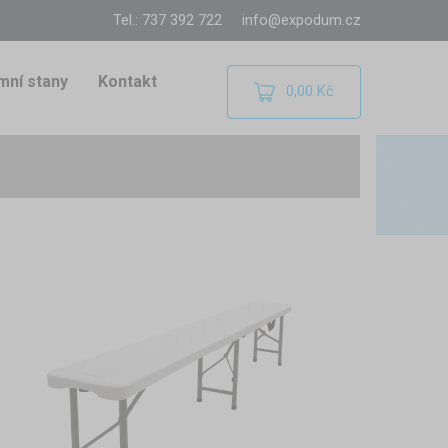
Tel.: 737 392 722
info@expodum.cz
mní stany
Kontakt
0,00 Kč